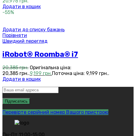
20,976
грн.
Додати в кошик
-55%
Додати до списку бажань
Порівняти
Швидкий перегляд
iRobot® Roomba® i7
20,385
грн.
Оригінальна ціна:
20,385 грн..
9,199
грн.
Поточна ціна: 9,199 грн..
Додати в кошик
Перевірте серійний номер Вашого пристрою
Пн-Пт 11:00-15:00