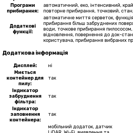
Програми
автоматичний,
еко,
інтенсивний,
кра
прибирання:
повторне прибирання,
точковий,
стан
автоматичне миття серветок,
функці
прибирання більш забруднених повер
Додаткові
води,
точкове прибирання пилососом
функції:
відновлення,
повернення до док-стан
користувача,
прибирання вибраних п
Додаткова інформація
Дисплей:
ні
Миється
контейнер для
так
пилу:
Індикатор
забруднення
так
фільтра:
Індикатор
заповнення
так
контейнера:
мобільний додаток,
датчик
LiDAR,
Wi-Fi,
виявлення та