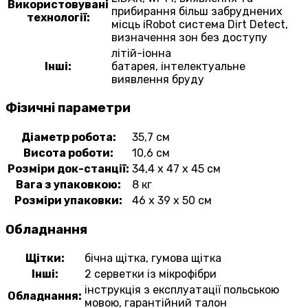
Використовувані
прибирання більш забруднених
технології:
місць iRobot система Dirt Detect,
визначення зон без доступу
літій-іонна
Інші:
батарея,
інтелектуальне
виявлення бруду
Фізичні параметри
Діаметр робота:
35,7 см
Висота роботи:
10,6 см
Розміри док-станції:
34,4 x 47 x 45 см
Вага з упаковкою:
8 кг
Розміри упаковки:
46 х 39 х 50 см
Обладнання
Щітки:
бічна щітка,
гумова щітка
Інші:
2 серветки із мікрофібри
інструкція з експлуатації польською
Обладнання:
мовою,
гарантійний талон