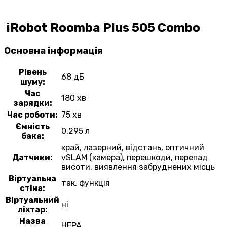
iRobot Roomba Plus 505 Combo
Основна інформація
Рівень
68 дБ
шуму:
Час
180 хв
зарядки:
Час роботи:
75 хв
Ємність
0,295 л
бака:
край,
лазерний,
відстань,
оптичний
Датчики:
vSLAM (камера),
перешкоди,
перепад
висоти,
виявлення забруднених місць
Віртуальна
так, функція
стіна:
Віртуальний
ні
ліхтар:
Назва
HEPA