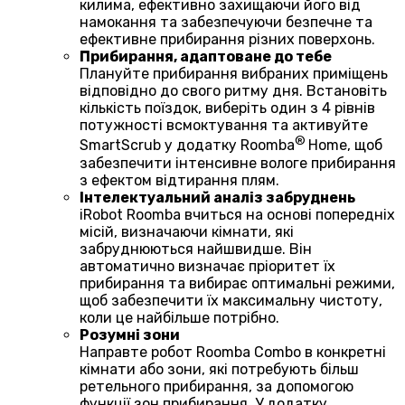
килима, ефективно захищаючи його від
намокання та забезпечуючи безпечне та
ефективне прибирання різних поверхонь.
Прибирання, адаптоване до тебе
Плануйте прибирання вибраних приміщень
відповідно до свого ритму дня. Встановіть
кількість поїздок, виберіть один з 4 рівнів
потужності всмоктування та активуйте
®
SmartScrub у додатку Roomba
Home, щоб
забезпечити інтенсивне вологе прибирання
з ефектом відтирання плям.
Інтелектуальний аналіз забруднень
iRobot Roomba вчиться на основі попередніх
місій, визначаючи кімнати, які
забруднюються найшвидше. Він
автоматично визначає пріоритет їх
прибирання та вибирає оптимальні режими,
щоб забезпечити їх максимальну чистоту,
коли це найбільше потрібно.
Розумні зони
Направте робот Roomba Combo в конкретні
кімнати або зони, які потребують більш
ретельного прибирання, за допомогою
функції зон прибирання. У додатку