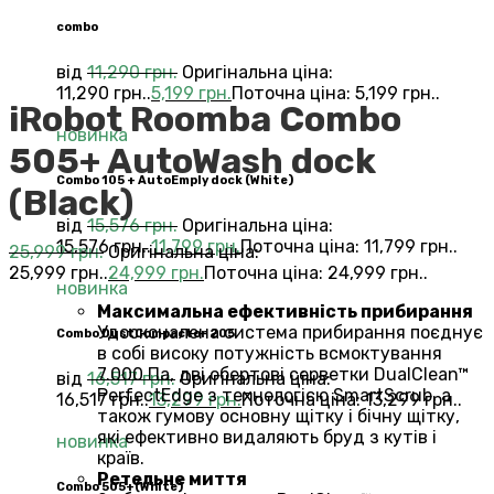
combo
від
11,290
грн.
Оригінальна ціна:
11,290 грн..
5,199
грн.
Поточна ціна: 5,199 грн..
iRobot Roomba Combo
новинка
505+ AutoWash dock
Combo 105 + AutoEmply dock (White)
(Black)
від
15,576
грн.
Оригінальна ціна:
15,576 грн..
11,799
грн.
Поточна ціна: 11,799 грн..
25,999
грн.
Оригінальна ціна:
25,999 грн..
24,999
грн.
Поточна ціна: 24,999 грн..
новинка
Максимальна ефективність прибирання
Удосконалена система прибирання поєднує
Combo DustCompactor 205
в собі високу потужність всмоктування
7.000 Па, дві обертові серветки DualClean™
від
16,517
грн.
Оригінальна ціна:
PerfectEdge з технологією SmartScrub, а
16,517 грн..
13,299
грн.
Поточна ціна: 13,299 грн..
також гумову основну щітку і бічну щітку,
які ефективно видаляють бруд з кутів і
новинка
країв.
Ретельне миття
Сombo 505+(White)