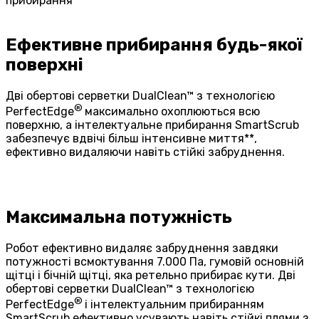
прибирання
Ефективне прибирання будь-якої
поверхні
Дві обертові серветки DualClean™ з технологією
®
PerfectEdge
максимально охоплюються всю
поверхню, а інтелектуальне прибирання SmartScrub
забезпечує вдвічі більш інтенсивне миття**,
ефективно видаляючи навіть стійкі забруднення.
Максимальна потужність
Робот ефективно видаляє забруднення завдяки
потужності всмоктування 7.000 Па, гумовій основній
щітці і бічній щітці, яка ретельно прибирає кути. Дві
обертові серветки DualClean™ з технологією
®
PerfectEdge
і інтелектуальним прибиранням
SmartScrub ефективно усувають навіть стійкі плями з