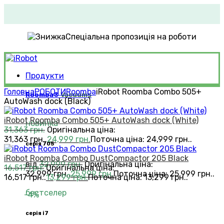
Спеціальна пропозиція на роботи
Продукти
Головна
РOБОТИ
Roomba
iRobot Roomba Combo 505+
Roomba®
Vacuums
AutoWash dock (Black)
iRobot Roomba Combo 505+ AutoWash dock (White)
новинка
31,363
грн.
Оригінальна ціна:
31,363 грн..
24,999
грн.
Поточна ціна: 24,999 грн..
серія 705
iRobot Roomba Combo DustCompactor 205 Black
від
32,999
грн.
Оригінальна ціна:
16,517
грн.
Оригінальна ціна:
32,999 грн..
25,999
грн.
Поточна ціна: 25,999 грн..
16,517 грн..
13,299
грн.
Поточна ціна: 13,299 грн..
бестселер
-4%
серія i7