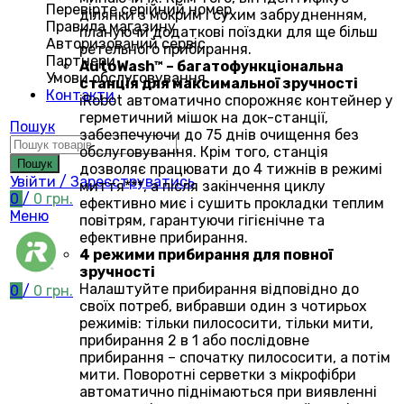
Перевірте серійний номер
ділянки з мокрим і сухим забрудненням,
Правила магазину
плануючи додаткові поїздки для ще більш
Авторизований сервіс
ретельного прибирання.
Партнери
AutoWash™ – багатофункціональна
Умови обслуговування
станція для максимальної зручності
Контакти
iRobot автоматично спорожняє контейнер у
герметичний мішок на док-станції,
Пошук
забезпечуючи до 75 днів очищення без
обслуговування. Крім того, станція
Пошук
дозволяє працювати до 4 тижнів в режимі
Увійти / Зареєструватись
миття***, а після закінчення циклу
0
/
0
грн.
ефективно миє і сушить прокладки теплим
Меню
повітрям, гарантуючи гігієнічне та
ефективне прибирання.
4 режими прибирання для повної
зручності
Налаштуйте прибирання відповідно до
0
/
0
грн.
своїх потреб, вибравши один з чотирьох
режимів: тільки пилососити, тільки мити,
прибирання 2 в 1 або послідовне
прибирання – спочатку пилососити, а потім
мити. Поворотні серветки з мікрофібри
автоматично піднімаються при виявленні