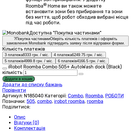
®
Roomba
Home ви також можете
встановити зони без прибирання та зони
без миття, щоб робот обходив вибрані місця
під час роботи.
Доступна "Покупка частинами"
?
Покупка частинами
Оберіть кількість платежів і оформіть
замовлення.
Monobank підтвердить заявку після відправки форми.
Кількість платежів
3 платежа
8333 грн. / міс.
4 платежа
6249.75 грн. / міс.
5 платежів
4999.8 грн. / міс.
6 платежів
4166.5 грн. / міс.
iRobot Roomba Combo 505+ AutoWash dock (Black)
кількість
Додати в кошик
Додати до списку бажань
Порівняти
Артикул:
N185040
Категорії:
Combo
,
Roomba
,
РOБОТИ
Позначки:
505
,
combo
,
irobot roomba
,
roomba
Поділитися:
Опис
Відгуки (0)
Комплектація