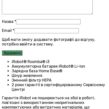
Назва
*
Email
*
Щоб мати змогу додавати фотографії до відгуку,
потрібно ввійти в систему.
iRobot® Roomba® і3
Аккумуляторна батарея iRobot® Li-Ion
Зарядна база Home Base®
Шнур живлення
Змiнний фiльтр HEPA
2 роки гарантiї в сертифiцированому Сервiсному
Центрi
Гарантія
iRobot
не поширюється на збої в роботі,
пов’язані з використанням неоригінальних
комплектуючих або витратних матеріалів, що