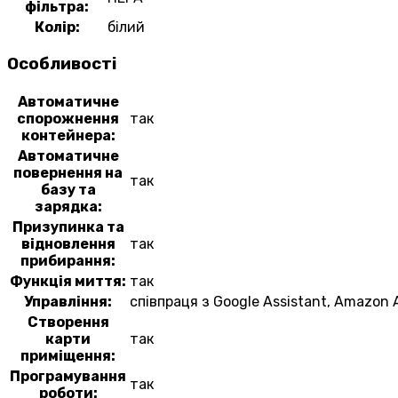
фільтра:
Колір:
білий
Особливості
Автоматичне
спорожнення
так
контейнера:
Автоматичне
повернення на
так
базу та
зарядка:
Призупинка та
відновлення
так
прибирання:
Функція миття:
так
Управління:
співпраця з Google Assistant, Amazon Al
Створення
карти
так
приміщення:
Програмування
так
роботи: