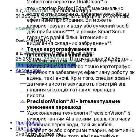
2 обертові серветки DualClean™ з
®
технологією PerfectEdge
максимально
від
31,363
грн.
Оригінальна ціна:
охоплюють поверхню, забезпечуючи більш
31,363 грн..
24,999
грн.
Поточна ціна: 24,999 грн..
ефективне прибирання. Ви можете
використовувати воду або сумісний засіб
новинка
для прибирання****, а режим SmartScrub
гарантує вдвічі більш інтенсивне
Сombo 405+(Black)
видалення складних забруднень**.
Точне картографування та
від
25,299
грн.
Оригінальна ціна:
інтелектуальна навігація
25,299 грн..
23,626
грн.
Поточна ціна: 23,626 грн..
Завдяки системі LiDAR ClearView™ робот
Переглянути всі Combo®
Roomba Plus 505 Combo точно картографує
Аксесуари
будинок та забезпечує ефективну роботу як
Roomba®
Аксесуари
вдень, так і вночі. Крім того, спеціалізовані
датчики висоти захищають пристрій від
Roomba Combo™
Аксесуари
падіння зі сходів та інших перепадів
Braava jet®
Аксесуари
висоти.
PrecisionVision™ AI – інтелектуальне
Scooba®
Аксесуари
уникнення перешкод
Удосконалена технологія PrecisionVision™ з
Mirra®
Аксесуари
використанням AI в режимі реального часу
Про iRobot
розпізнає перешкоди, такі як кабелі,
Підтримка
шкарпетки або сюрпризи тварин, ефективно
Знайдіть відповідь
минаючи їх. Крім того, він ідентифікує