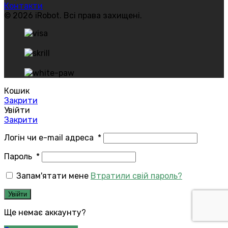
Контакти
© 2026 iRobot. Всі права захищені.
Кошик
Закрити
Увійти
Закрити
Логін чи e-mail адреса
*
Пароль
*
Запам'ятати мене
Втратили свій пароль?
Увійти
Ще немає аккаунту?