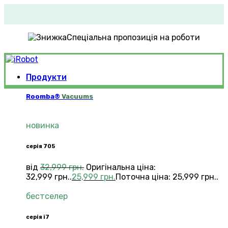
Спеціальна пропозиція на роботи
Продукти
Roomba®
Vacuums
новинка
серія 705
від
32,999
грн.
Оригінальна ціна:
32,999 грн..
25,999
грн.
Поточна ціна: 25,999 грн..
бестселер
серія i7