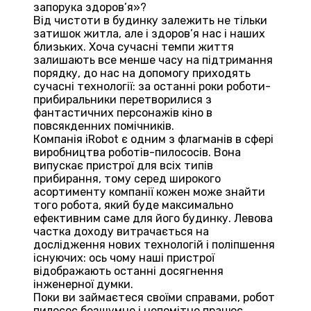
запорука здоров’я»?
Від чистоти в будинку залежить не тільки
затишок житла, але і здоров’я нас і наших
близьких. Хоча сучасні темпи життя
залишають все менше часу на підтримання
порядку, до нас на допомогу приходять
сучасні технології: за останні роки роботи-
прибиральники перетворилися з
фантастичних персонажів кіно в
повсякденних помічників.
Компанія iRobot є одним з флагманів в сфері
виробництва роботів-пилососів. Вона
випускає пристрої для всіх типів
прибирання, тому серед широкого
асортименту компанії кожен може знайти
того робота, який буде максимально
ефективним саме для його будинку. Левова
частка доходу витрачається на
дослідження нових технологій і поліпшення
існуючих: ось чому наші пристрої
відображають останні досягнення
інженерної думки.
Поки ви займаєтеся своїми справами, робот
пилосос безшумно і непомітно працює,