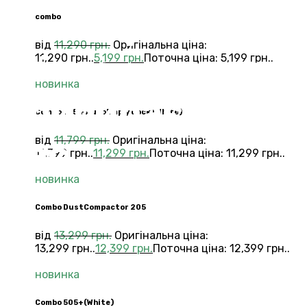
Нова ера iRobot
combo
від
11,290
грн.
Оригінальна ціна:
— інтелект, що
11,290 грн..
5,199
грн.
Поточна ціна: 5,199 грн..
новинка
прибирає за
Combo 105 + AutoEmply dock (White)
вас.
від
11,799
грн.
Оригінальна ціна:
11,799 грн..
11,299
грн.
Поточна ціна: 11,299 грн..
новинка
Combo DustCompactor 205
від
13,299
грн.
Оригінальна ціна:
13,299 грн..
12,399
грн.
Поточна ціна: 12,399 грн..
новинка
Сombo 505+(White)