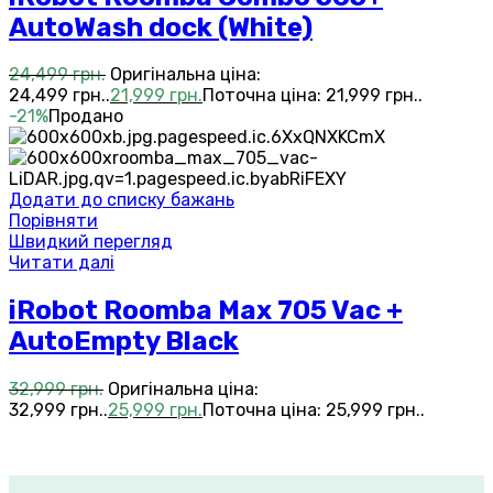
AutoWash dock (White)
24,499
грн.
Оригінальна ціна:
24,499 грн..
21,999
грн.
Поточна ціна: 21,999 грн..
-21%
Продано
Додати до списку бажань
Порівняти
Швидкий перегляд
Читати далі
iRobot Roomba Max 705 Vac +
AutoEmpty Black
32,999
грн.
Оригінальна ціна:
32,999 грн..
25,999
грн.
Поточна ціна: 25,999 грн..