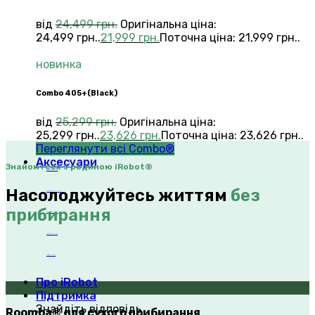
від
24,499
грн.
Оригінальна ціна:
24,499 грн..
21,999
грн.
Поточна ціна: 21,999 грн..
новинка
Сombo 405+(Black)
від
25,299
грн.
Оригінальна ціна:
25,299 грн..
23,626
грн.
Поточна ціна: 23,626 грн..
Переглянути всі Combo®
Аксесуари
Знайомтеся з родиною iRobot®
Roomba®
Аксесуари
Насолоджуйтесь життям
без
Roomba Combo™
Аксесуари
прибирання
Braava jet®
Аксесуари
Scooba®
Аксесуари
Mirra®
Аксесуари
Про iRobot
Підтримка
Знайдіть відповідь
Roomba® для сухого прибирання