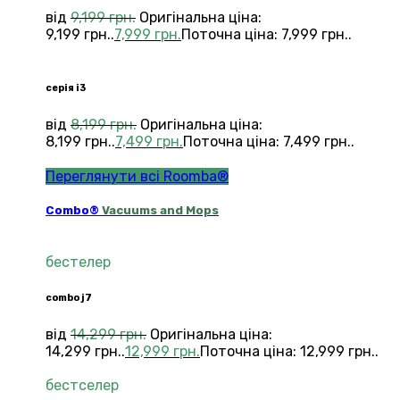
від
9,199
грн.
Оригінальна ціна:
9,199 грн..
7,999
грн.
Поточна ціна: 7,999 грн..
серія i3
від
8,199
грн.
Оригінальна ціна:
8,199 грн..
7,499
грн.
Поточна ціна: 7,499 грн..
Переглянути всі Roomba®
Combo®
Vacuums and Mops
бестелер
combo j7
від
14,299
грн.
Оригінальна ціна:
14,299 грн..
12,999
грн.
Поточна ціна: 12,999 грн..
бестселер