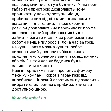
підтримуючи чистоту в будинку. Мініатюрні
габарити пристрою дозволяють йому
проникати у важкодоступні місця,
прибирати пил під ліжками і диванами, за
шафами і під столами. Також скромні
розміри дозволяють не переживати про те,
що електронний прибиральник буде
займати багато місця – за розмірами такі
роботи менше пилососів. Хоча час за гроші
не купиш, зате можна купити робот
пилосос, який дозволить більше часу
приділяти улюбленому заняттю, відпочинку
або сім’ї, в той час як будинок буде
залишатися в чистоті.
Наш інтернет-магазин пропонує фірмову
техніку компанії iRobot з гарантією від
виробника. Широкий асортимент дозволить
вибрати електронного прибиральника за
доступною ціною.
Команда irobot.ua