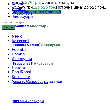
від
25,299
грн.
Оригінальна ціна:
Roomba
25,299 грн..
23,626
грн.
Поточна ціна: 23,626 грн..
Combo
Переглянути всі Combo®
Аксесуари
Аксесуари
Roomba®
Аксесуари
Пошук
Меню
Категорії
Roomba Combo™
Аксесуари
Roomba
Combo
Аксесуари
Braava jet®
Аксесуари
Новини
Про iRobot
Контакти
Увійти / Зареєструватись
Scooba®
Аксесуари
Mirra®
Аксесуари