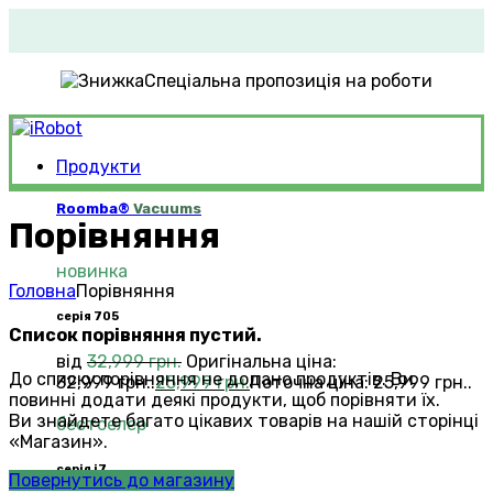
Спеціальна пропозиція на роботи
Продукти
Roomba®
Vacuums
Порівняння
новинка
Головна
Порівняння
серія 705
Список порівняння пустий.
від
32,999
грн.
Оригінальна ціна:
До списку порівняння не додано продуктів. Ви
32,999 грн..
25,999
грн.
Поточна ціна: 25,999 грн..
повинні додати деякі продукти, щоб порівняти їх.
Ви знайдете багато цікавих товарів на нашій сторінці
бестселер
«Магазин».
серія i7
Повернутись до магазину