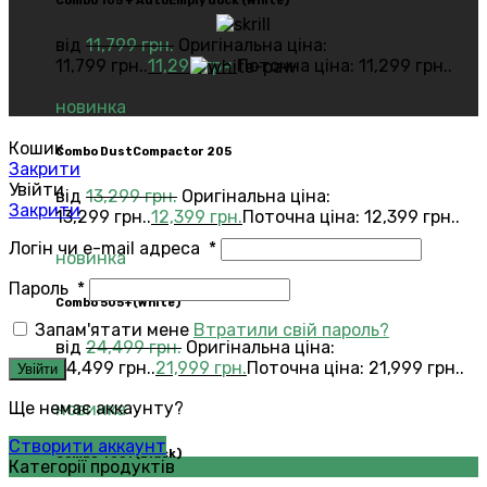
Combo 105 + AutoEmply dock (White)
від
11,799
грн.
Оригінальна ціна:
11,799 грн..
11,299
грн.
Поточна ціна: 11,299 грн..
новинка
Кошик
Combo DustCompactor 205
Закрити
Увійти
від
13,299
грн.
Оригінальна ціна:
Закрити
13,299 грн..
12,399
грн.
Поточна ціна: 12,399 грн..
Логін чи e-mail адреса
*
новинка
Пароль
*
Сombo 505+(White)
Запам'ятати мене
Втратили свій пароль?
від
24,499
грн.
Оригінальна ціна:
24,499 грн..
21,999
грн.
Поточна ціна: 21,999 грн..
Увійти
Ще немає аккаунту?
новинка
Створити аккаунт
Сombo 405+(Black)
Категорії продуктів