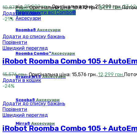
від
25,299
грн.
Оригінальна ціна: 25,299 грн..
23,6
10,872
грн.
Оригінальна ціна: 10,872 грн..
8,199
грн.
Поточн
Переглянути всі Combo®
Додати в кошик
Аксесуари
-21%
Roomba®
Аксесуари
Додати до списку бажань
Порівняти
Швидкий перегляд
Roomba Combo™
Аксесуари
iRobot Roomba Combo 105 + AutoEmp
15,576
грн.
Оригінальна ціна: 15,576 грн..
12,299
грн.
Поточ
Braava jet®
Аксесуари
Додати в кошик
-24%
Scooba®
Аксесуари
Додати до списку бажань
Порівняти
Швидкий перегляд
Mirra®
Аксесуари
iRobot Roomba Combo 105 + AutoEmp