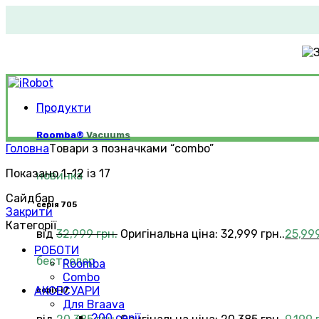
Продукти
Roomba®
Vacuums
Головна
Товари з позначками “combo”
Показано 1–12 із 17
новинка
Сайдбар
серія 705
Закрити
Категорії
від
32,999
грн.
Оригінальна ціна: 32,999 грн..
25,99
РOБОТИ
бестселер
Roomba
Combo
АКСЕСУАРИ
серія i7
Для Braava
200 серії