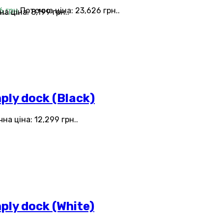
26
грн.
Поточна ціна: 23,626 грн..
а ціна: 8,199 грн..
ly dock (Black)
на ціна: 12,299 грн..
ly dock (White)