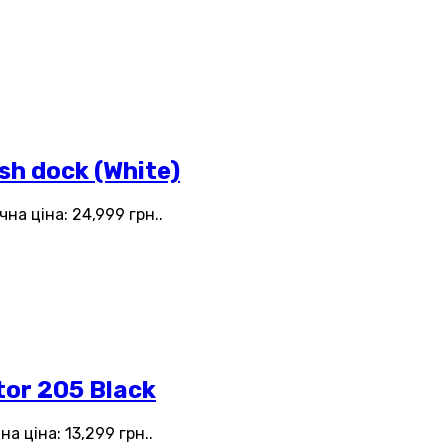
h dock (White)
на ціна: 24,999 грн..
or 205 Black
а ціна: 13,299 грн..