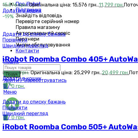
Про iRobot
15,576
грн.
Оригінальна ціна: 15,576 грн..
11,799
грн.
Поточн
Підтримка
Додати в кошик
Знайдіть відповідь
-19%
Перевірте серійний номер
Правила магазину
Авторизований сервіс
Додати до списку бажань
Партнери
Порівняти
Умови обслуговування
Швидкий перегляд
Контакти
iRobot Roomba Combo 405+ AutoWas
Пошук
25,299
грн.
Оригінальна ціна: 25,299 грн..
20,499
грн.
Пот
Пошук
Додати в кошик
Увійти / Зареєструватись
-4%
0
/
0
грн.
Меню
Додати до списку бажань
Порівняти
Швидкий перегляд
0
/
0
грн.
iRobot Roomba Combo 505+ AutoWas