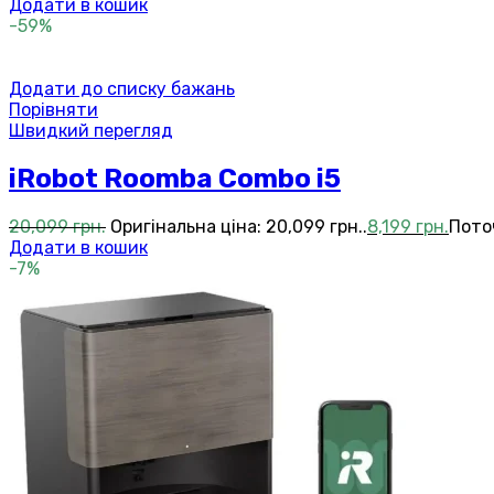
Додати в кошик
-59%
Додати до списку бажань
Порівняти
Швидкий перегляд
iRobot Roomba Combo i5
20,099
грн.
Оригінальна ціна: 20,099 грн..
8,199
грн.
Поточ
Додати в кошик
-7%