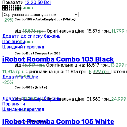
Показати
12
20
30
Всі
новинка
-29%
Combo 105 + AutoEmply dock (White)
від
15,576
грн.
Оригінальна ціна: 15,576 грн..
11,799
Додати до списку бажань
Порівняти
новинка
Швидкий перегляд
Combo DustCompactor 205
iRobot Roomba Combo 105 Black
від
16,517
грн.
Оригінальна ціна: 16,517 грн..
13,299
11,813
грн.
Оригінальна ціна: 11,813 грн..
8,399
грн.
Поточна
новинка
Додати в кошик
-25%
Сombo 505+(White)
Додати до списку бажань
від
31,363
грн.
Оригінальна ціна: 31,363 грн..
24,99
Порівняти
Швидкий перегляд
новинка
iRobot Roomba Combo 105 White
Сombo 405+(Black)