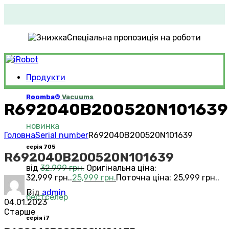
Спеціальна пропозиція на роботи
Продукти
Roomba®
Vacuums
R692040B200520N101639
новинка
Головна
Serial number
R692040B200520N101639
серія 705
R692040B200520N101639
від
32,999
грн.
Оригінальна ціна:
32,999 грн..
25,999
грн.
Поточна ціна: 25,999 грн..
Від
admin
бестселер
04.01.2023
Старше
серія i7