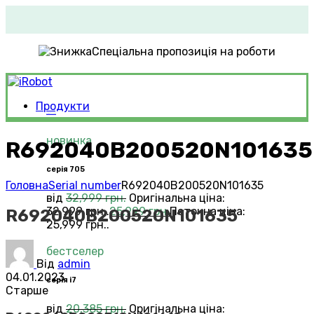
Спеціальна пропозиція на роботи
Продукти
Roomba®
Vacuums
новинка
R692040B200520N101635
серія 705
Головна
Serial number
R692040B200520N101635
від
32,999
грн.
Оригінальна ціна:
32,999 грн..
25,999
грн.
Поточна ціна:
R692040B200520N101635
25,999 грн..
бестселер
Від
admin
04.01.2023
серія i7
Старше
від
20,385
грн.
Оригінальна ціна: