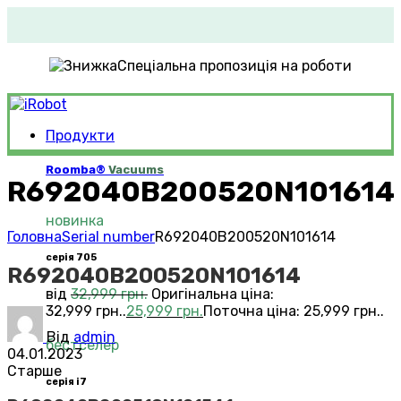
Спеціальна пропозиція на роботи
Продукти
Roomba®
Vacuums
R692040B200520N101614
новинка
Головна
Serial number
R692040B200520N101614
серія 705
R692040B200520N101614
від
32,999
грн.
Оригінальна ціна:
32,999 грн..
25,999
грн.
Поточна ціна: 25,999 грн..
Від
admin
бестселер
04.01.2023
Старше
серія i7