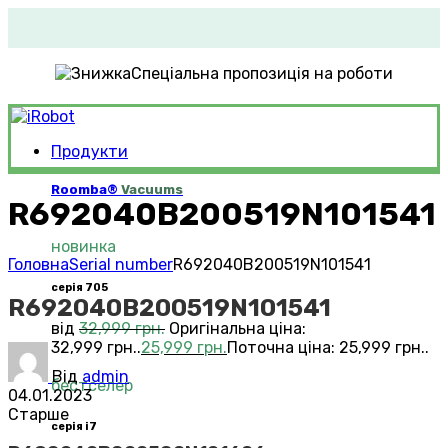
Спеціальна пропозиція на роботи
Продукти
Roomba®
Vacuums
R692040B200519N101541
новинка
Головна
Serial number
R692040B200519N101541
серія 705
R692040B200519N101541
від
32,999
грн.
Оригінальна ціна:
32,999 грн..
25,999
грн.
Поточна ціна: 25,999 грн..
Від
admin
бестселер
04.01.2023
Старше
серія i7