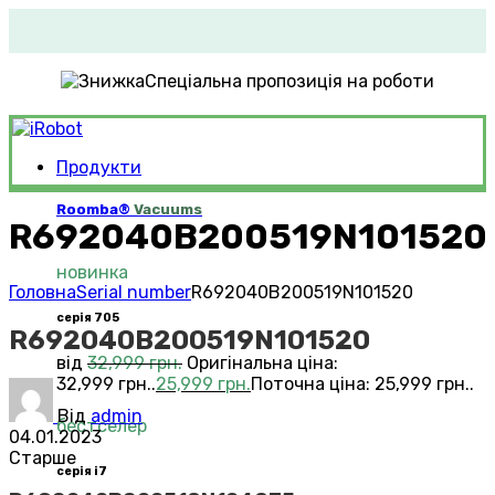
Спеціальна пропозиція на роботи
Продукти
Roomba®
Vacuums
R692040B200519N101520
новинка
Головна
Serial number
R692040B200519N101520
серія 705
R692040B200519N101520
від
32,999
грн.
Оригінальна ціна:
32,999 грн..
25,999
грн.
Поточна ціна: 25,999 грн..
Від
admin
бестселер
04.01.2023
Старше
серія i7