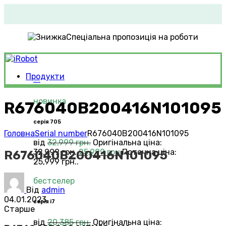
Спеціальна пропозиція на роботи
Продукти
Roomba®
Vacuums
новинка
R676040B200416N101095
серія 705
Головна
Serial number
R676040B200416N101095
від
32,999
грн.
Оригінальна ціна:
32,999 грн..
25,999
грн.
Поточна ціна:
R676040B200416N101095
25,999 грн..
бестселер
Від
admin
04.01.2023
серія i7
Старше
від
20,385
грн.
Оригінальна ціна: