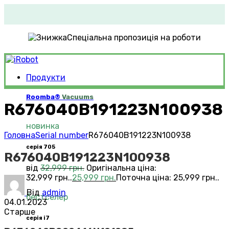
Спеціальна пропозиція на роботи
Продукти
Roomba®
Vacuums
R676040B191223N100938
новинка
Головна
Serial number
R676040B191223N100938
серія 705
R676040B191223N100938
від
32,999
грн.
Оригінальна ціна:
32,999 грн..
25,999
грн.
Поточна ціна: 25,999 грн..
Від
admin
бестселер
04.01.2023
Старше
серія i7