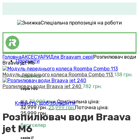
Спеціальна пропозиція на роботи
Головна
АКСЕСУАРИ
Для Braava
m серії
Розпилювач води
Продукти
Braava jet M6
Roomba®
Vacuums
Модуль переднього колеса Roomba Combo 113
138
грн.
новинка
Розпилювач води Braava jet 240
782
грн.
серія 705
від
32,999
грн.
Оригінальна ціна:
Клацніть, щоб збільшити
32,999 грн..
25,999
грн.
Поточна ціна:
25,999 грн..
Розпилювач води Braava
бестселер
jet M6
серія i7