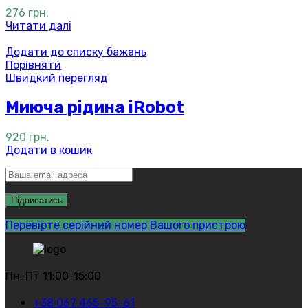
276
грн.
Читати далі
Додати до списку бажань
Порівняти
Швидкий перегляд
Миюча рідина iRobot
920
грн.
Додати в кошик
Перевірте серійний номер Вашого пристрою
Пн-Пт 11:00-15:00
+38 067 465-95-61