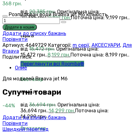
368
грн.
від
20,385
грн.
Оригінальна ціна:
Розпилювач води Braava jet M6 кількість
20,385 грн..
9,199
грн.
Поточна ціна: 9,199 грн..
Додати в кошик
Додати до списку бажань
серія i3
Порівняти
Артикул:
4649729
Категорії:
m серії
,
АКСЕСУАРИ
,
Для
від
15,472
грн.
Оригінальна ціна:
Braava
15,472 грн..
8,199
грн.
Поточна ціна: 8,199 грн..
Поділитися:
Переглянути всі Roomba®
Опис
Combo®
Vacuums and Mops
Для моделей Braava jet M6
бестелер
Супутні товари
combo j7
від
36,694
грн.
Оригінальна ціна:
-44%
36,694 грн..
14,299
грн.
Поточна ціна:
14,299 грн..
Додати до списку бажань
Порівняти
бестселер
Швидкий перегляд