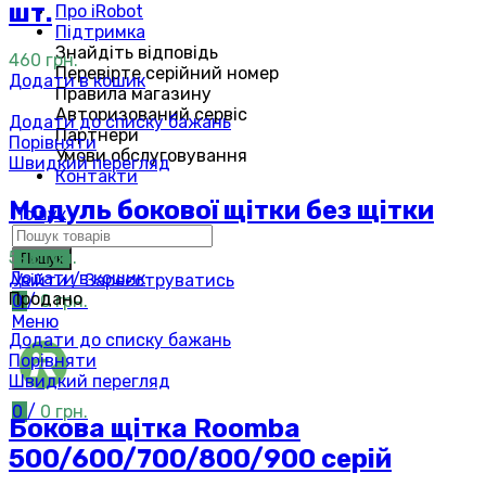
шт.
Про iRobot
Підтримка
Знайдіть відповідь
460
грн.
Перевірте серійний номер
Додати в кошик
Правила магазину
Авторизований сервіс
Додати до списку бажань
Партнери
Порівняти
Умови обслуговування
Швидкий перегляд
Контакти
Модуль бокової щітки без щітки
Пошук
598
грн.
Пошук
Додати в кошик
Увійти / Зареєструватись
Продано
0
/
0
грн.
Меню
Додати до списку бажань
Порівняти
Швидкий перегляд
0
/
0
грн.
Бокова щітка Roomba
500/600/700/800/900 серій