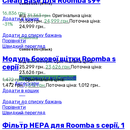
Clean Base для Roomba s9+
Сombo 505+(White)
16,836
грн.
від
31,363
грн.
Оригінальна ціна:
Додати в кошик
31,363 грн..
24,999
грн.
Поточна ціна:
-31%
24,999 грн..
Додати до списку бажань
новинка
Порівняти
Швидкий перегляд
Сombo 405+(Black)
Модуль бокової щітки Roomba s
від
25,299
грн.
Оригінальна ціна:
серії
25,299 грн..
23,626
грн.
Поточна ціна:
23,626 грн..
Переглянути всі Combo®
1,472
грн.
Оригінальна ціна:
Аксесуари
1,472 грн..
1,012
грн.
Поточна ціна: 1,012 грн..
Roomba®
Аксесуари
Додати в кошик
Roomba Combo™
Аксесуари
Додати до списку бажань
Braava jet®
Аксесуари
Порівняти
Швидкий перегляд
Scooba®
Аксесуари
Фільтр НЕРА для Roomba s серії, 1
Mirra®
Аксесуари