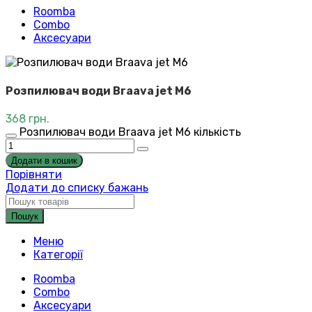
Roomba
Combo
Аксесуари
Розпилювач води Braava jet M6
368
грн.
Розпилювач води Braava jet M6 кількість
Додати в кошик
Порівняти
Додати до списку бажань
Пошук
Меню
Категорії
Roomba
Combo
Аксесуари