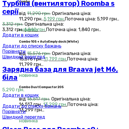
Турбіна (вентилятор) Roomba s
combo
серії
від
11,290
грн.
Оригінальна ціна:
11,290 грн..
5,199
грн.
Поточна ціна: 5,199 грн..
3,312
грн.
Оригінальна ціна:
3,312 грн..
1,840
грн.
Поточна ціна: 1,840 грн..
новинка
Додати в кошик
Combo 105 + AutoEmply dock (White)
Додати до списку бажань
Порівняти
від
15,576
грн.
Оригінальна ціна:
Швидкий перегляд
15,576 грн..
11,799
грн.
Поточна ціна:
11,799 грн..
Зарядна база для Braava jet M6,
новинка
біла
Combo DustCompactor 205
5,290
грн.
Додати в кошик
від
16,517
грн.
Оригінальна ціна:
16,517 грн..
13,299
грн.
Поточна ціна:
Додати до списку бажань
13,299 грн..
Порівняти
Швидкий перегляд
новинка