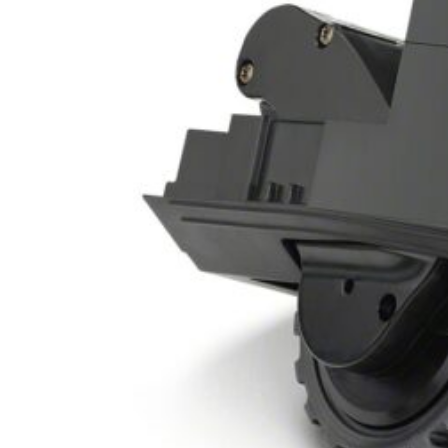
від
20,385
грн.
Оригінальна ціна:
20,385 грн..
9,199
грн.
Поточна ціна: 9,199 грн..
серія i3
від
15,472
грн.
Оригінальна ціна:
15,472 грн..
8,199
грн.
Поточна ціна: 8,199 грн..
Переглянути всі Roomba®
Combo®
Vacuums and Mops
бестелер
combo j7
від
36,694
грн.
Оригінальна ціна:
36,694 грн..
14,299
грн.
Поточна ціна: 14,299 грн..
бестселер