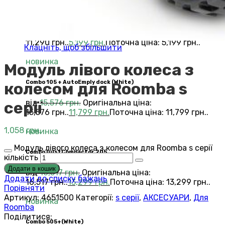
combo
від
11,290
грн.
Оригінальна ціна:
11,290 грн..
5,199
грн.
Поточна ціна: 5,199 грн..
Клацніть, щоб збільшити
новинка
Модуль лівого колеса з
Combo 105 + AutoEmply dock (White)
колесом для Roomba s
від
15,576
грн.
Оригінальна ціна:
серії
15,576 грн..
11,799
грн.
Поточна ціна: 11,799 грн..
1,058
грн.
новинка
Модуль лівого колеса з колесом для Roomba s серії
Combo DustCompactor 205
кількість
Додати в кошик
від
16,517
грн.
Оригінальна ціна:
Додати до списку бажань
16,517 грн..
13,299
грн.
Поточна ціна: 13,299 грн..
Порівняти
Артикул:
4651500
Категорії:
s серії
,
АКСЕСУАРИ
,
Для
новинка
Roomba
Поділитися:
Сombo 505+(White)