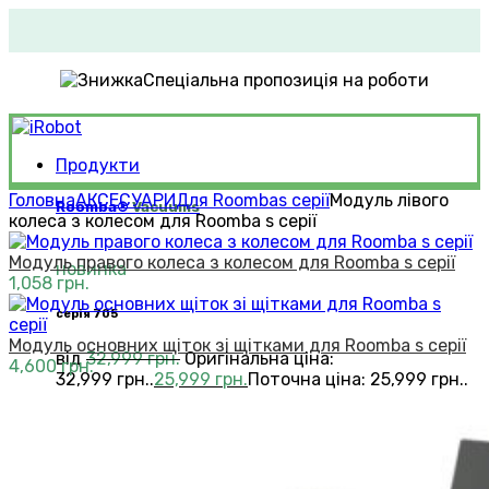
Спеціальна пропозиція на роботи
Продукти
Головна
АКСЕСУАРИ
Для Roomba
s серії
Модуль лівого
Roomba®
Vacuums
колеса з колесом для Roomba s серії
Модуль правого колеса з колесом для Roomba s серії
новинка
1,058
грн.
серія 705
Модуль основних щіток зі щітками для Roomba s серії
від
32,999
грн.
Оригінальна ціна:
4,600
грн.
32,999 грн..
25,999
грн.
Поточна ціна: 25,999 грн..
бестселер
серія i7