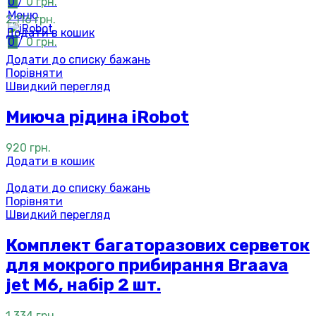
0
/
0
грн.
Меню
2,116
грн.
Додати в кошик
0
/
0
грн.
Додати до списку бажань
Порівняти
Швидкий перегляд
Миюча рідина iRobot
920
грн.
Додати в кошик
Додати до списку бажань
Порівняти
Швидкий перегляд
Комплект багаторазових серветок
для мокрого прибирання Braava
jet M6, набір 2 шт.
1,334
грн.