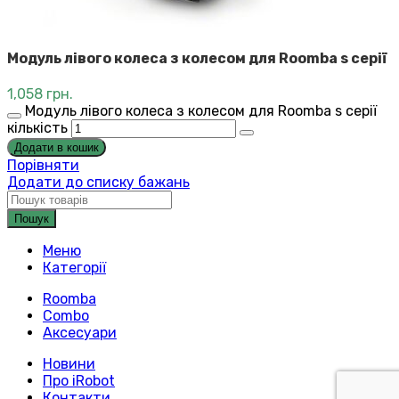
Модуль лівого колеса з колесом для Roomba s серії
1,058
грн.
Модуль лівого колеса з колесом для Roomba s серії
кількість
Додати в кошик
Порівняти
Додати до списку бажань
Пошук
Меню
Категорії
Roomba
Combo
Аксесуари
Новини
Про iRobot
Контакти