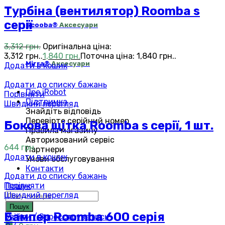
Турбіна (вентилятор) Roomba s
серії
Scooba®
Аксесуари
3,312
грн.
Оригінальна ціна:
3,312 грн..
1,840
грн.
Поточна ціна: 1,840 грн..
Mirra®
Аксесуари
Додати в кошик
Додати до списку бажань
Про iRobot
Порівняти
Підтримка
Швидкий перегляд
Знайдіть відповідь
Перевірте серійний номер
Бокова щітка Roomba s серії, 1 шт.
Правила магазину
Авторизований сервіс
644
грн.
Партнери
Додати в кошик
Умови обслуговування
Контакти
Додати до списку бажань
Порівняти
Пошук
Швидкий перегляд
Пошук
Бампер Roomba 600 серія
Увійти / Зареєструватись