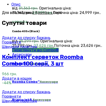
Опис
від
31,363
грн.
Оригінальна ціна:
Для всіх моделей Roomba s серії
31,363 грн..
24,999
грн.
Поточна ціна: 24,999 грн..
новинка
Супутні товари
Сombo 405+(Black)
Додати до списку бажань
від
25,299
грн.
Оригінальна ціна:
Порівняти
25,299 грн..
23,626
грн.
Поточна ціна: 23,626 грн..
Швидкий перегляд
Переглянути всі Combo®
Аксесуари
Комплект серветок Roomba
Combo 100 серії, 3 шт
Roomba®
Аксесуари
966
грн.
Додати в кошик
Roomba Combo™
Аксесуари
-44%
Додати до списку бажань
Порівняти
Braava jet®
Аксесуари
Швидкий перегляд