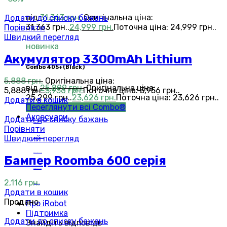
від
31,363
грн.
Оригінальна ціна:
Додати до списку бажань
31,363 грн..
24,999
грн.
Поточна ціна: 24,999 грн..
Порівняти
Швидкий перегляд
новинка
Акумулятор 3300mAh Lithium
Сombo 405+(Black)
5,888
грн.
Оригінальна ціна:
від
25,299
грн.
Оригінальна ціна:
5,888 грн..
3,956
грн.
Поточна ціна: 3,956 грн..
25,299 грн..
23,626
грн.
Поточна ціна: 23,626 грн..
Додати в кошик
Переглянути всі Combo®
Аксесуари
Додати до списку бажань
Roomba®
Аксесуари
Порівняти
Швидкий перегляд
Roomba Combo™
Аксесуари
Braava jet®
Аксесуари
Бампер Roomba 600 серія
Scooba®
Аксесуари
2,116
грн.
Mirra®
Аксесуари
Додати в кошик
Продано
Про iRobot
Підтримка
Додати до списку бажань
Знайдіть відповідь