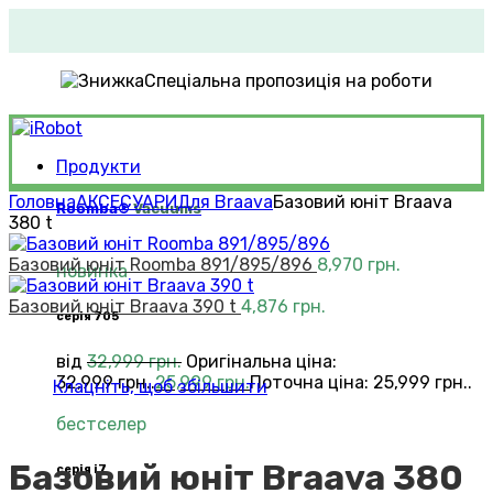
Спеціальна пропозиція на роботи
Продукти
Головна
АКСЕСУАРИ
Для Braava
Базовий юніт Braava
Roomba®
Vacuums
380 t
Базовий юніт Roomba 891/895/896
8,970
грн.
новинка
Базовий юніт Braava 390 t
4,876
грн.
серія 705
від
32,999
грн.
Оригінальна ціна:
32,999 грн..
25,999
грн.
Поточна ціна: 25,999 грн..
Клацніть, щоб збільшити
бестселер
Базовий юніт Braava 380
серія i7