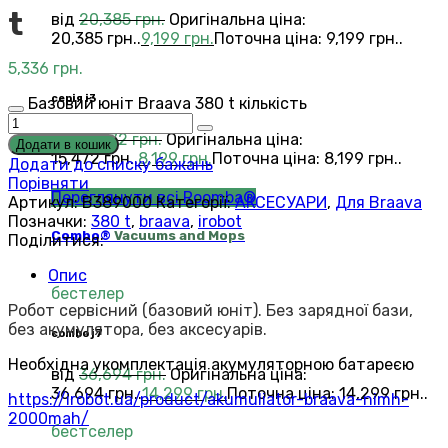
t
від
20,385
грн.
Оригінальна ціна:
20,385 грн..
9,199
грн.
Поточна ціна: 9,199 грн..
5,336
грн.
серія i3
Базовий юніт Braava 380 t кількість
від
15,472
грн.
Оригінальна ціна:
Додати в кошик
15,472 грн..
8,199
грн.
Поточна ціна: 8,199 грн..
Додати до списку бажань
Порівняти
Переглянути всі Roomba®
Артикул:
B389000
Категорії:
АКСЕСУАРИ
,
Для Braava
Позначки:
380 t
,
braava
,
irobot
Combo®
Vacuums and Mops
Поділитися:
Опис
бестелер
Робот сервісний (базовий юніт). Без зарядної бази,
без акумулятора, без аксесуарів.
combo j7
Необхідна укомплектація акумуляторною батареєю
від
36,694
грн.
Оригінальна ціна:
36,694 грн..
14,299
грн.
Поточна ціна: 14,299 грн..
https://irobot.ua/product/akumuliator-braava-nimh-
2000mah/
бестселер