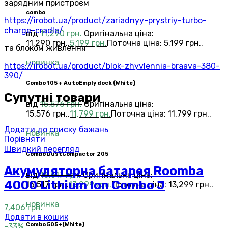
зарядним пристроєм
combo
https://irobot.ua/product/zariadnyy-prystriy-turbo-
charge-cradle/
від
11,290
грн.
Оригінальна ціна:
11,290 грн..
5,199
грн.
Поточна ціна: 5,199 грн..
та блоком живлення
новинка
https://irobot.ua/product/blok-zhyvlennia-braava-380-
390/
Combo 105 + AutoEmply dock (White)
Супутні товари
від
15,576
грн.
Оригінальна ціна:
15,576 грн..
11,799
грн.
Поточна ціна: 11,799 грн..
Додати до списку бажань
новинка
Порівняти
Швидкий перегляд
Combo DustCompactor 205
Акумуляторна батарея Roomba
від
16,517
грн.
Оригінальна ціна:
4000 Lithium Ion Combo J
16,517 грн..
13,299
грн.
Поточна ціна: 13,299 грн..
новинка
7,406
грн.
Додати в кошик
Сombo 505+(White)
-33%