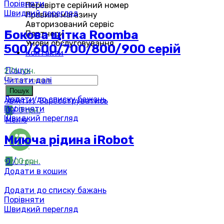
Порівняти
Перевірте серійний номер
Швидкий перегляд
Правила магазину
Авторизований сервіс
Бокова щітка Roomba
Партнери
Умови обслуговування
500/600/700/800/900 серій
Контакти
Пошук
276
грн.
Читати далі
Пошук
Додати до списку бажань
Увійти / Зареєструватись
Порівняти
0
/
0
грн.
Швидкий перегляд
Меню
Миюча рідина iRobot
0
/
0
грн.
920
грн.
Додати в кошик
Додати до списку бажань
Порівняти
Швидкий перегляд