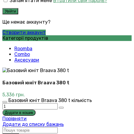
Запам'ятати мене
Втратили свій пароль?
Увійти
Ще немає аккаунту?
Створити аккаунт
Категорії продуктів
Roomba
Combo
Аксесуари
Базовий юніт Braava 380 t
5,336
грн.
Базовий юніт Braava 380 t кількість
Додати в кошик
Порівняти
Додати до списку бажань