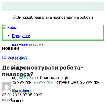
Спеціальна пропозиція на роботи
Продукти
Roomba®
Vacuums
Новини
Головна
irobot
новинка
Де відремонтувати робота-
серія 705
пилососа?
від
32,999
грн.
Оригінальна ціна:
32,999 грн..
25,999
грн.
Поточна ціна: 25,999 грн..
Від
admin
бестселер
03.01.2023
07.05.2023
irobot
серія i7