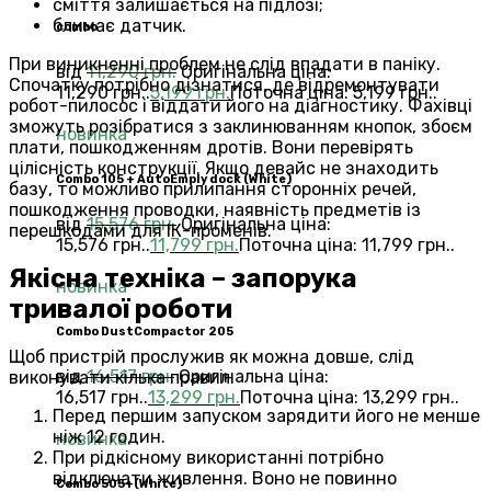
сміття залишається на підлозі;
блимає датчик.
combo
При виникненні проблем не слід впадати в паніку.
від
11,290
грн.
Оригінальна ціна:
Спочатку потрібно дізнатися, де відремонтувати
11,290 грн..
5,199
грн.
Поточна ціна: 5,199 грн..
робот-пилосос і віддати його на діагностику. Фахівці
зможуть розібратися з заклинюванням кнопок, збоєм
новинка
плати, пошкодженням дротів. Вони перевірять
цілісність конструкції. Якщо девайс не знаходить
Combo 105 + AutoEmply dock (White)
базу, то можливо прилипання сторонніх речей,
пошкодження проводки, наявність предметів із
від
15,576
грн.
Оригінальна ціна:
перешкодами для ІК-променів.
15,576 грн..
11,799
грн.
Поточна ціна: 11,799 грн..
Якісна техніка – запорука
новинка
тривалої роботи
Combo DustCompactor 205
Щоб пристрій прослужив як можна довше, слід
від
16,517
грн.
Оригінальна ціна:
виконувати кілька правил.
16,517 грн..
13,299
грн.
Поточна ціна: 13,299 грн..
Перед першим запуском зарядити його не менше
ніж 12 годин.
новинка
При рідкісному використанні потрібно
відключати живлення. Воно не повинно
Сombo 505+(White)