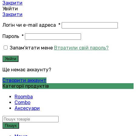
Закрити
Увійти
Закрити
Логін чи e-mail адреса
*
Пароль
*
Запам'ятати мене
Втратили свій пароль?
Увійти
Ще немає аккаунту?
Створити аккаунт
Категорії продуктів
Roomba
Combo
Аксесуари
Пошук