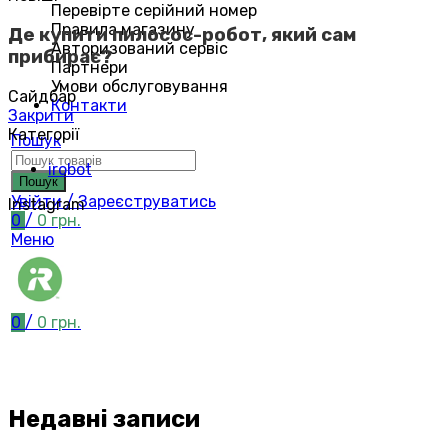
Перевірте серійний номер
Правила магазину
Де купити пилосос-робот, який сам
Авторизований сервіс
прибирає?
Партнери
Умови обслуговування
Сайдбар
Контакти
Закрити
Категорії
Пошук
irobot
Пошук
Увійти / Зареєструватись
Instagram
0
/
0
грн.
Меню
0
/
0
грн.
Недавні записи