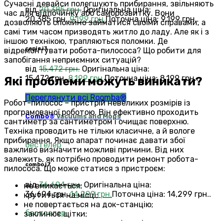
Сучасні девайси полегшують прибирання, звільняють
від
20,385
грн.
Оригінальна ціна:
час для відпочинку або саморозвитку. Вони
20,385 грн..
9,199
грн.
Поточна ціна: 9,199 грн..
дозволяють спокійно займатися своїми справами, а
самі тим часом призводять житло до ладу. Але як і з
іншою технікою, трапляються поломки. Де
серія i3
відремонтувати робота-пилососа? Що робити для
запобігання неприємних ситуацій?
від
15,472
грн.
Оригінальна ціна:
15,472 грн..
8,199
грн.
Поточна ціна: 8,199 грн..
Які проблеми можуть виникати?
Переглянути всі Roomba®
Робот-пилосос – пристрій невеликих розмірів із
програмованої роботою. Він ефективно проходить
Combo®
Vacuums and Mops
сантиметр за сантиметром і очищає поверхню.
Техніка проводить не тільки класичне, а й вологе
прибирання. Якщо апарат починає давати збої
бестелер
важливо визначити можливі причини. Від них
залежить, як потрібно проводити ремонт робота-
combo j7
пилососа. Що може статися з пристроєм:
від
36,694
грн.
Оригінальна ціна:
не вмикається;
36,694 грн..
14,299
грн.
Поточна ціна: 14,299 грн..
крутиться на місці;
не повертається на док-станцію;
бестселер
заклинює щітки;