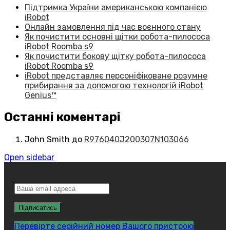
Підтримка України американською компанією
iRobot
Онлайн замовлення під час воєнного стану
Як почистити основні щітки робота-пилососа
iRobot Roomba s9
Як почистити бокову щітку робота-пилососа
iRobot Roomba s9
iRobot представляє персоніфіковане розумне
прибирання за допомогою технологій iRobot
Genius™
Останні коментарі
John Smith
до
R976040J200307N103066
Open sidebar
Перевірте серійний номер Вашого пристрою