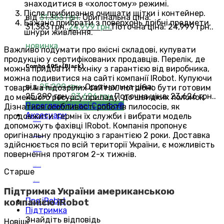
знаходитися в «холостому» режимі.
Після прибирання очищати щітки і контейнер.
від
31,363
грн.
Оригінальна ціна:
Бажано прибрати з поверхонь дрібні предмети,
31,363 грн..
24,999
грн.
Поточна ціна: 24,999 грн..
шнури живлення.
новинка
Важливо подумати про якісні складові, купувати
продукцію у сертифікованих продавців. Перелік, де
Сombo 405+(Black)
можна придбати техніку з гарантією від виробника,
можна подивитися на сайті компанії IRobot. Купуючи
від
25,299
грн.
Оригінальна ціна:
товари на підозрілих сайтах, потрібно бути готовим
25,299 грн..
23,626
грн.
Поточна ціна: 23,626 грн..
до меншого ресурсу приладу, до швидких поломок.
Переглянути всі Combo®
Дізнатися особливості роботів пилососів, як
Аксесуари
продовжити термін їх служби і вибрати модель
Roomba®
Аксесуари
допоможуть фахівці IRobot. Компанія пропонує
оригінальну продукцію з гарантією 2 роки. Доставка
Roomba Combo™
Аксесуари
здійснюється по всій території України, є можливість
повернення протягом 2-х тижнів.
Braava jet®
Аксесуари
Scooba®
Аксесуари
Старше
Mirra®
Аксесуари
Підтримка України американською
Про iRobot
компанією iRobot
Підтримка
Знайдіть відповідь
Новіші