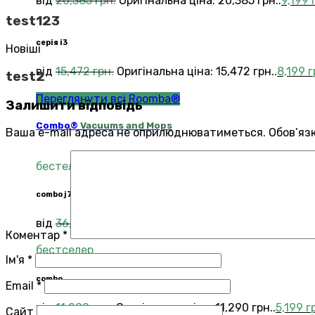
від
20,385
грн.
Оригінальна ціна: 20,385 грн..
9,199
test123
серія i3
Новіші
від
15,472
грн.
Оригінальна ціна: 15,472 грн..
8,199
г
test2
Переглянути всі Roomba®
Залишити відповідь
Combo®
Vacuums and Mops
Ваша e-mail адреса не оприлюднюватиметься.
Обов’яз
бестелер
combo j7
від
36,694
грн.
Оригінальна ціна: 36,694 грн..
14,29
Коментар
*
бестселер
Ім'я
*
combo
Email
*
від
11,290
грн.
Оригінальна ціна: 11,290 грн..
5,199
г
Сайт