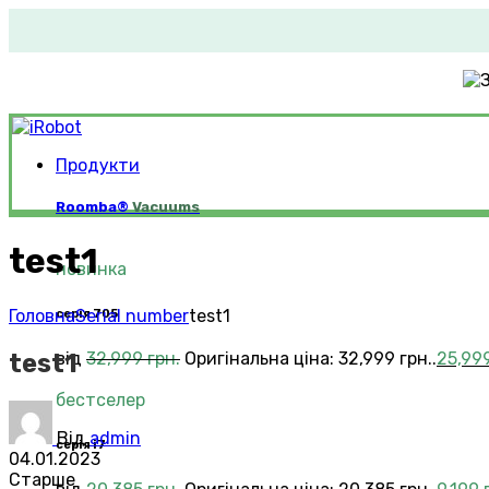
Продукти
Roomba®
Vacuums
test1
новинка
Головна
Serial number
test1
серія 705
test1
від
32,999
грн.
Оригінальна ціна: 32,999 грн..
25,99
бестселер
Від
admin
серія i7
04.01.2023
Старше