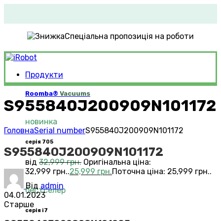
Спеціальна пропозиція на роботи
Продукти
Roomba®
Vacuums
S955840J200909N101172
новинка
Головна
Serial number
S955840J200909N101172
серія 705
S955840J200909N101172
від
32,999
грн.
Оригінальна ціна:
32,999 грн..
25,999
грн.
Поточна ціна: 25,999 грн..
Від
admin
бестселер
04.01.2023
Старше
серія i7