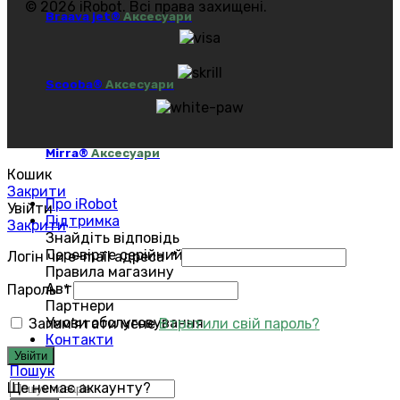
© 2026 iRobot. Всі права захищені.
Braava jet®
Аксесуари
Scooba®
Аксесуари
Mirra®
Аксесуари
Кошик
Закрити
Про iRobot
Увійти
Підтримка
Закрити
Знайдіть відповідь
Перевірте серійний номер
Логін чи e-mail адреса
*
Правила магазину
Авторизований сервіс
Пароль
*
Партнери
Умови обслуговування
Запам'ятати мене
Втратили свій пароль?
Контакти
Увійти
Пошук
Ще немає аккаунту?