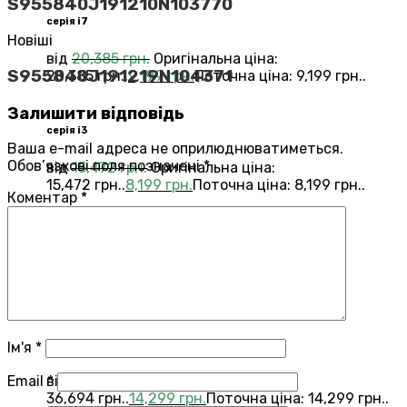
S955840J191210N103770
серія i7
Новіші
від
20,385
грн.
Оригінальна ціна:
S955840J191219N104371
20,385 грн..
9,199
грн.
Поточна ціна: 9,199 грн..
Залишити відповідь
серія i3
Ваша e-mail адреса не оприлюднюватиметься.
Обов’язкові поля позначені
*
від
15,472
грн.
Оригінальна ціна:
15,472 грн..
8,199
грн.
Поточна ціна: 8,199 грн..
Коментар
*
Переглянути всі Roomba®
Combo®
Vacuums and Mops
бестелер
combo j7
Ім'я
*
Email
*
від
36,694
грн.
Оригінальна ціна:
36,694 грн..
14,299
грн.
Поточна ціна: 14,299 грн..