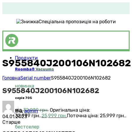
Спеціальна пропозиція на роботи
Продукти
S955840J200106N102682
Roomba®
Vacuums
Головна
Serial number
S955840J200106N102682
новинка
S955840J200106N102682
серія 705
від
32,999
грн.
Оригінальна ціна:
Від
admin
32,999 грн..
25,999
грн.
Поточна ціна: 25,999 грн..
04.01.2023
Старше
бестселер