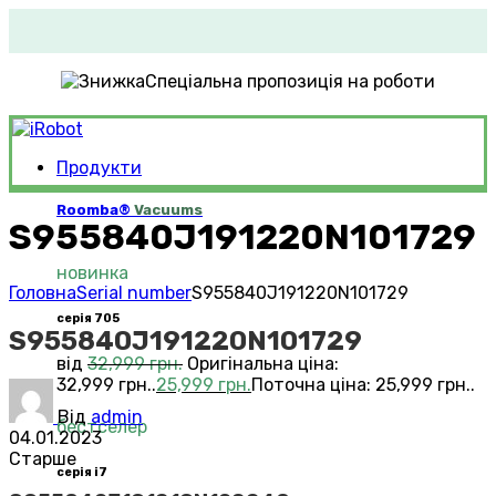
Спеціальна пропозиція на роботи
Продукти
Roomba®
Vacuums
S955840J191220N101729
новинка
Головна
Serial number
S955840J191220N101729
серія 705
S955840J191220N101729
від
32,999
грн.
Оригінальна ціна:
32,999 грн..
25,999
грн.
Поточна ціна: 25,999 грн..
Від
admin
бестселер
04.01.2023
Старше
серія i7