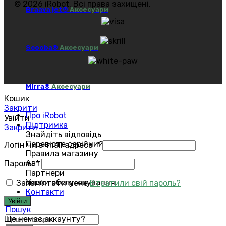
© 2026 iRobot. Всі права захищені.
Braava jet®
Аксесуари
Scooba®
Аксесуари
Mirra®
Аксесуари
Кошик
Закрити
Про iRobot
Увійти
Підтримка
Закрити
Знайдіть відповідь
Перевірте серійний номер
Логін чи e-mail адреса
*
Правила магазину
Авторизований сервіс
Пароль
*
Партнери
Умови обслуговування
Запам'ятати мене
Втратили свій пароль?
Контакти
Увійти
Пошук
Ще немає аккаунту?