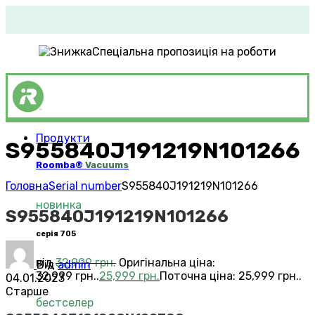
Спеціальна пропозиція на роботи
Продукти
S955840J191219N101266
Roomba®
Vacuums
Головна
Serial number
S955840J191219N101266
новинка
S955840J191219N101266
серія 705
від
32,999
грн.
Оригінальна ціна:
Від
admin
32,999 грн..
25,999
грн.
Поточна ціна: 25,999 грн..
04.01.2023
Старше
бестселер