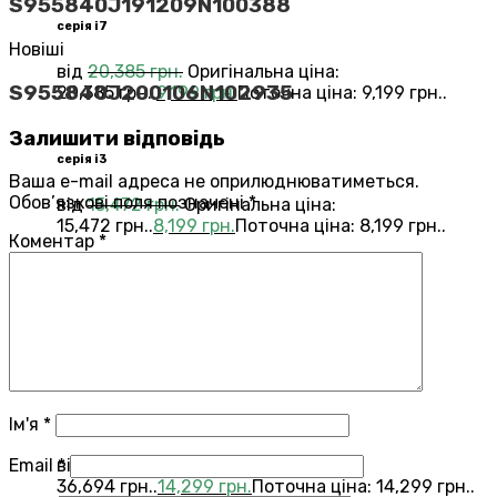
S955840J191209N100388
серія i7
Новіші
від
20,385
грн.
Оригінальна ціна:
S955840J200106N102935
20,385 грн..
9,199
грн.
Поточна ціна: 9,199 грн..
Залишити відповідь
серія i3
Ваша e-mail адреса не оприлюднюватиметься.
Обов’язкові поля позначені
*
від
15,472
грн.
Оригінальна ціна:
15,472 грн..
8,199
грн.
Поточна ціна: 8,199 грн..
Коментар
*
Переглянути всі Roomba®
Combo®
Vacuums and Mops
бестелер
combo j7
Ім'я
*
Email
*
від
36,694
грн.
Оригінальна ціна:
36,694 грн..
14,299
грн.
Поточна ціна: 14,299 грн..