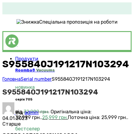
Спеціальна пропозиція на роботи
Продукти
S955840J191217N103294
Roomba®
Vacuums
Головна
Serial number
S955840J191217N103294
новинка
S955840J191217N103294
серія 705
від
32,999
грн.
Оригінальна ціна:
Від
admin
32,999 грн..
25,999
грн.
Поточна ціна: 25,999 грн..
04.01.2023
Старше
бестселер