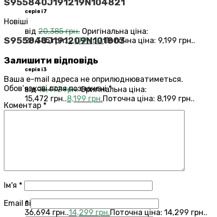
S955840J191219N104821
серія i7
Новіші
від
20,385
грн.
Оригінальна ціна:
S955840J191209N101803
20,385 грн..
9,199
грн.
Поточна ціна: 9,199 грн..
Залишити відповідь
серія i3
Ваша e-mail адреса не оприлюднюватиметься.
Обов’язкові поля позначені
*
від
15,472
грн.
Оригінальна ціна:
15,472 грн..
8,199
грн.
Поточна ціна: 8,199 грн..
Коментар
*
Переглянути всі Roomba®
Combo®
Vacuums and Mops
бестелер
combo j7
Ім'я
*
Email
*
від
36,694
грн.
Оригінальна ціна:
36,694 грн..
14,299
грн.
Поточна ціна: 14,299 грн..