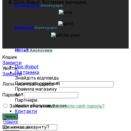
© 2026 iRobot. Всі права захищені.
Braava jet®
Аксесуари
Scooba®
Аксесуари
Mirra®
Аксесуари
Кошик
Закрити
Про iRobot
Увійти
Підтримка
Закрити
Знайдіть відповідь
Перевірте серійний номер
Логін чи e-mail адреса
*
Правила магазину
Авторизований сервіс
Пароль
*
Партнери
Умови обслуговування
Запам'ятати мене
Втратили свій пароль?
Контакти
Увійти
Пошук
Ще немає аккаунту?