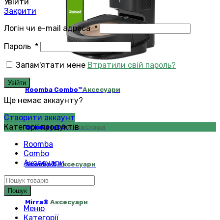
Увійти
Закрити
Логін чи e-mail адреса
*
Пароль
*
Запам'ятати мене
Втратили свій пароль?
Увійти
Roomba Combo™
Аксесуари
Ще немає аккаунту?
Створити аккаунт
Категорії продуктів
Braava jet®
Аксесуари
Roomba
Combo
Аксесуари
Scooba®
Аксесуари
Пошук
Mirra®
Аксесуари
Меню
Категорії