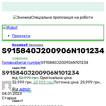
Спеціальна пропозиція на роботи
Продукти
Roomba®
Vacuums
S915840J200906N101234
новинка
Головна
Serial number
S915840J200906N101234
серія 705
S915840J200906N101234
від
32,999
грн.
Оригінальна ціна:
32,999 грн..
25,999
грн.
Поточна ціна: 25,999 грн..
Від
admin
бестселер
04.01.2023
Старше
серія i7