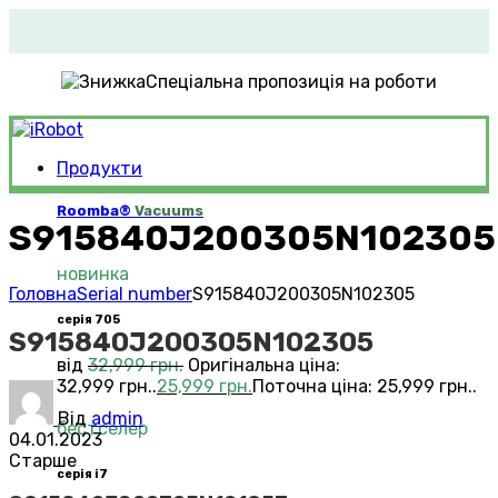
Спеціальна пропозиція на роботи
Продукти
Roomba®
Vacuums
S915840J200305N102305
новинка
Головна
Serial number
S915840J200305N102305
серія 705
S915840J200305N102305
від
32,999
грн.
Оригінальна ціна:
32,999 грн..
25,999
грн.
Поточна ціна: 25,999 грн..
Від
admin
бестселер
04.01.2023
Старше
серія i7