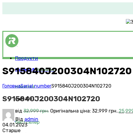
Продукти
S915840J200304N102720
Roomba®
Vacuums
Головна
Serial number
S915840J200304N102720
новинка
S915840J200304N102720
серія 705
від
32,999
грн.
Оригінальна ціна: 32,999 грн..
25,99
Від
admin
бестселер
04.01.2023
Старше