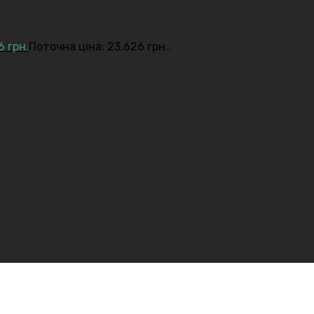
26
грн.
Поточна ціна: 23,626 грн..