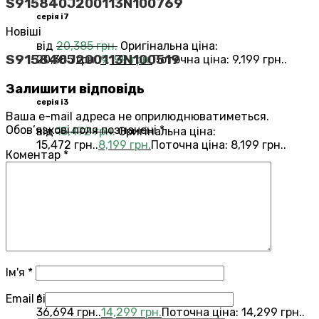
S915840J200113N100769
серія i7
Новіші
від
20,385
грн.
Оригінальна ціна:
S915840J200113N100519
20,385 грн..
9,199
грн.
Поточна ціна: 9,199 грн..
Залишити відповідь
серія i3
Ваша e-mail адреса не оприлюднюватиметься.
Обов’язкові поля позначені
*
від
15,472
грн.
Оригінальна ціна:
15,472 грн..
8,199
грн.
Поточна ціна: 8,199 грн..
Коментар
*
Переглянути всі Roomba®
Combo®
Vacuums and Mops
бестелер
combo j7
Ім'я
*
Email
*
від
36,694
грн.
Оригінальна ціна:
36,694 грн..
14,299
грн.
Поточна ціна: 14,299 грн..