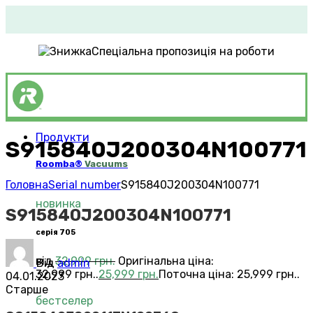
Спеціальна пропозиція на роботи
Продукти
S915840J200304N100771
Roomba®
Vacuums
Головна
Serial number
S915840J200304N100771
новинка
S915840J200304N100771
серія 705
від
32,999
грн.
Оригінальна ціна:
Від
admin
32,999 грн..
25,999
грн.
Поточна ціна: 25,999 грн..
04.01.2023
Старше
бестселер