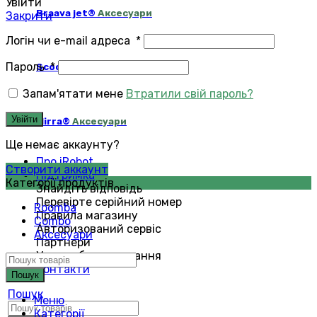
Увійти
Braava jet®
Аксесуари
Закрити
Логін чи e-mail адреса
*
Пароль
*
Scooba®
Аксесуари
Запам'ятати мене
Втратили свій пароль?
Увійти
Mirra®
Аксесуари
Ще немає аккаунту?
Про iRobot
Створити аккаунт
Підтримка
Категорії продуктів
Знайдіть відповідь
Перевірте серійний номер
Roomba
Правила магазину
Combo
Авторизований сервіс
Аксесуари
Партнери
Умови обслуговування
Контакти
Пошук
Пошук
Меню
Категорії