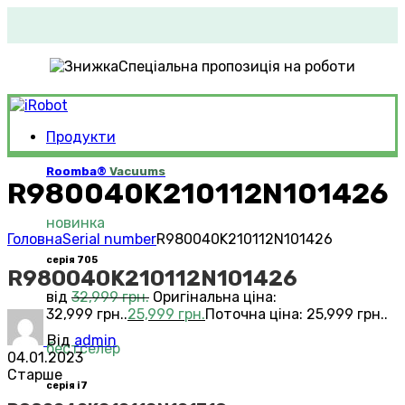
Спеціальна пропозиція на роботи
Продукти
Roomba®
Vacuums
R980040K210112N101426
новинка
Головна
Serial number
R980040K210112N101426
серія 705
R980040K210112N101426
від
32,999
грн.
Оригінальна ціна:
32,999 грн..
25,999
грн.
Поточна ціна: 25,999 грн..
Від
admin
бестселер
04.01.2023
Старше
серія i7