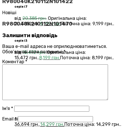
R980040K210112N101422
серія i7
Новіші
від
20,385
грн.
Оригінальна ціна:
R980040K210112N101470
20,385 грн..
9,199
грн.
Поточна ціна: 9,199 грн..
Залишити відповідь
серія i3
Ваша e-mail адреса не оприлюднюватиметься.
Обов’язкові поля позначені
*
від
15,472
грн.
Оригінальна ціна:
15,472 грн..
8,199
грн.
Поточна ціна: 8,199 грн..
Коментар
*
Переглянути всі Roomba®
Combo®
Vacuums and Mops
бестелер
combo j7
Ім'я
*
Email
*
від
36,694
грн.
Оригінальна ціна:
36,694 грн..
14,299
грн.
Поточна ціна: 14,299 грн..