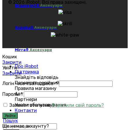
© 2026 iRobot. Всі права захищені.
Braava jet®
Аксесуари
Scooba®
Аксесуари
Mirra®
Аксесуари
Кошик
Закрити
Про iRobot
Увійти
Підтримка
Закрити
Знайдіть відповідь
Перевірте серійний номер
Логін чи e-mail адреса
*
Правила магазину
Авторизований сервіс
Пароль
*
Партнери
Умови обслуговування
Запам'ятати мене
Втратили свій пароль?
Контакти
Увійти
Пошук
Ще немає аккаунту?