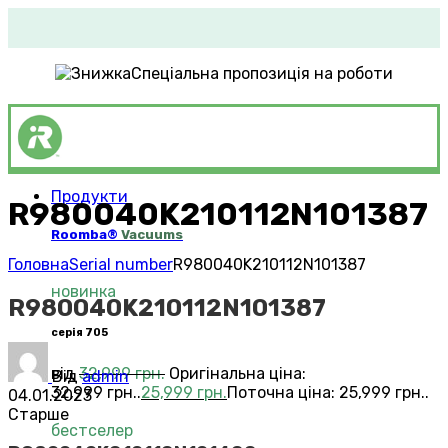
Спеціальна пропозиція на роботи
Продукти
R980040K210112N101387
Roomba®
Vacuums
Головна
Serial number
R980040K210112N101387
новинка
R980040K210112N101387
серія 705
від
32,999
грн.
Оригінальна ціна:
Від
admin
32,999 грн..
25,999
грн.
Поточна ціна: 25,999 грн..
04.01.2023
Старше
бестселер