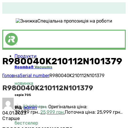
Спеціальна пропозиція на роботи
Продукти
R980040K210112N101379
Roomba®
Vacuums
Головна
Serial number
R980040K210112N101379
новинка
R980040K210112N101379
серія 705
від
32,999
грн.
Оригінальна ціна:
Від
admin
32,999 грн..
25,999
грн.
Поточна ціна: 25,999 грн..
04.01.2023
Старше
бестселер