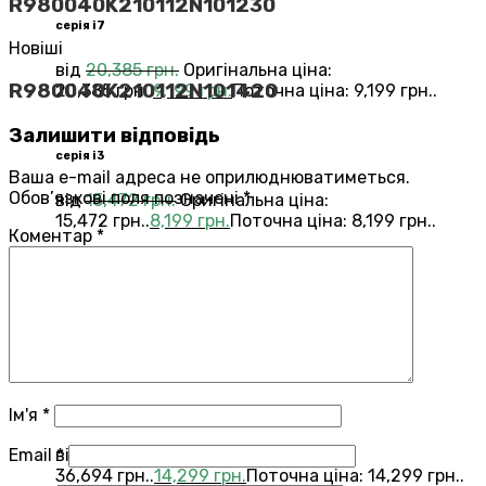
R980040K210112N101230
серія i7
Новіші
від
20,385
грн.
Оригінальна ціна:
R980040K210112N101420
20,385 грн..
9,199
грн.
Поточна ціна: 9,199 грн..
Залишити відповідь
серія i3
Ваша e-mail адреса не оприлюднюватиметься.
Обов’язкові поля позначені
*
від
15,472
грн.
Оригінальна ціна:
15,472 грн..
8,199
грн.
Поточна ціна: 8,199 грн..
Коментар
*
Переглянути всі Roomba®
Combo®
Vacuums and Mops
бестелер
combo j7
Ім'я
*
Email
*
від
36,694
грн.
Оригінальна ціна:
36,694 грн..
14,299
грн.
Поточна ціна: 14,299 грн..