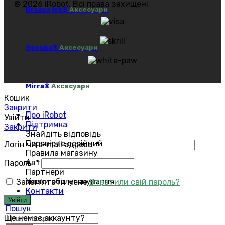
© 2026 iRobot. Всі права захищені.
Braava jet®
Аксесуари
Scooba®
Аксесуари
Mirra®
Аксесуари
Кошик
Закрити
Про iRobot
Увійти
Підтримка
Закрити
Знайдіть відповідь
Перевірте серійний номер
Логін чи e-mail адреса
*
Правила магазину
Авторизований сервіс
Пароль
*
Партнери
Умови обслуговування
Запам'ятати мене
Втратили свій пароль?
Контакти
Увійти
Пошук
Ще немає аккаунту?