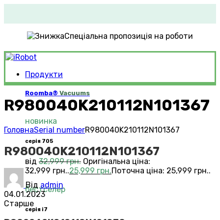
Спеціальна пропозиція на роботи
Продукти
Roomba®
Vacuums
R980040K210112N101367
новинка
Головна
Serial number
R980040K210112N101367
серія 705
R980040K210112N101367
від
32,999
грн.
Оригінальна ціна:
32,999 грн..
25,999
грн.
Поточна ціна: 25,999 грн..
Від
admin
бестселер
04.01.2023
Старше
серія i7