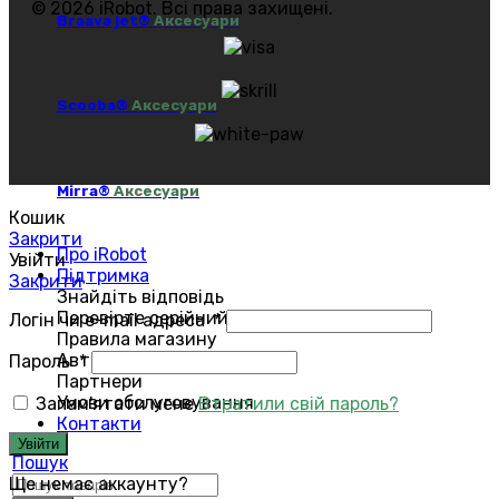
© 2026 iRobot. Всі права захищені.
Braava jet®
Аксесуари
Scooba®
Аксесуари
Mirra®
Аксесуари
Кошик
Закрити
Про iRobot
Увійти
Підтримка
Закрити
Знайдіть відповідь
Перевірте серійний номер
Логін чи e-mail адреса
*
Правила магазину
Авторизований сервіс
Пароль
*
Партнери
Умови обслуговування
Запам'ятати мене
Втратили свій пароль?
Контакти
Увійти
Пошук
Ще немає аккаунту?