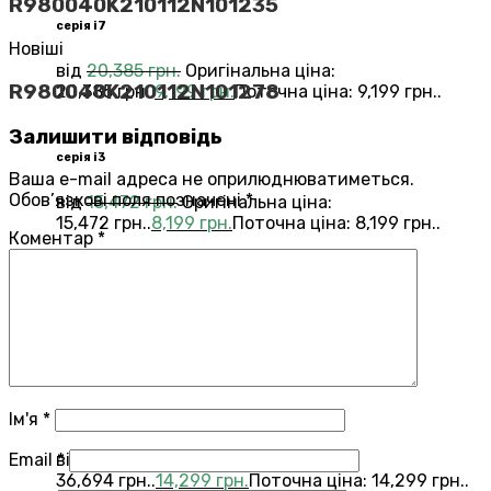
R980040K210112N101235
серія i7
Новіші
від
20,385
грн.
Оригінальна ціна:
R980040K210112N101278
20,385 грн..
9,199
грн.
Поточна ціна: 9,199 грн..
Залишити відповідь
серія i3
Ваша e-mail адреса не оприлюднюватиметься.
Обов’язкові поля позначені
*
від
15,472
грн.
Оригінальна ціна:
15,472 грн..
8,199
грн.
Поточна ціна: 8,199 грн..
Коментар
*
Переглянути всі Roomba®
Combo®
Vacuums and Mops
бестелер
combo j7
Ім'я
*
Email
*
від
36,694
грн.
Оригінальна ціна:
36,694 грн..
14,299
грн.
Поточна ціна: 14,299 грн..