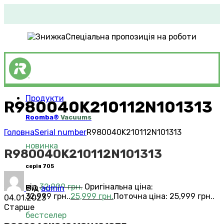
Спеціальна пропозиція на роботи
Продукти
R980040K210112N101313
Roomba®
Vacuums
Головна
Serial number
R980040K210112N101313
новинка
R980040K210112N101313
серія 705
від
32,999
грн.
Оригінальна ціна:
Від
admin
32,999 грн..
25,999
грн.
Поточна ціна: 25,999 грн..
04.01.2023
Старше
бестселер