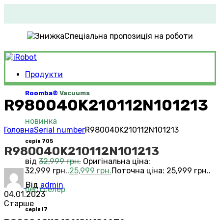
Спеціальна пропозиція на роботи
Продукти
Roomba®
Vacuums
R980040K210112N101213
новинка
Головна
Serial number
R980040K210112N101213
серія 705
R980040K210112N101213
від
32,999
грн.
Оригінальна ціна:
32,999 грн..
25,999
грн.
Поточна ціна: 25,999 грн..
Від
admin
бестселер
04.01.2023
Старше
серія i7