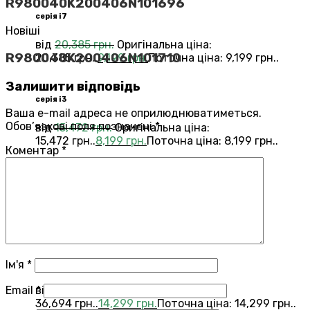
R980040K200406N101696
серія i7
Новіші
від
20,385
грн.
Оригінальна ціна:
R980040K200406N101710
20,385 грн..
9,199
грн.
Поточна ціна: 9,199 грн..
Залишити відповідь
серія i3
Ваша e-mail адреса не оприлюднюватиметься.
Обов’язкові поля позначені
*
від
15,472
грн.
Оригінальна ціна:
15,472 грн..
8,199
грн.
Поточна ціна: 8,199 грн..
Коментар
*
Переглянути всі Roomba®
Combo®
Vacuums and Mops
бестелер
combo j7
Ім'я
*
Email
*
від
36,694
грн.
Оригінальна ціна:
36,694 грн..
14,299
грн.
Поточна ціна: 14,299 грн..