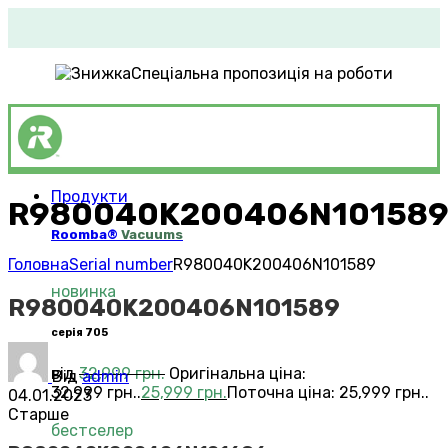
Спеціальна пропозиція на роботи
Продукти
R980040K200406N10158
Roomba®
Vacuums
Головна
Serial number
R980040K200406N101589
новинка
R980040K200406N101589
серія 705
від
32,999
грн.
Оригінальна ціна:
Від
admin
32,999 грн..
25,999
грн.
Поточна ціна: 25,999 грн..
04.01.2023
Старше
бестселер