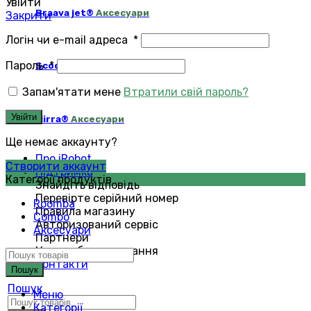
Увійти
Braava jet®
Аксесуари
Закрити
Логін чи e-mail адреса
*
Пароль
*
Scooba®
Аксесуари
Запам'ятати мене
Втратили свій пароль?
Увійти
Mirra®
Аксесуари
Ще немає аккаунту?
Про iRobot
Створити аккаунт
Підтримка
Категорії продуктів
Знайдіть відповідь
Перевірте серійний номер
Roomba
Правила магазину
Combo
Авторизований сервіс
Аксесуари
Партнери
Умови обслуговування
Контакти
Пошук
Пошук
Меню
Категорії