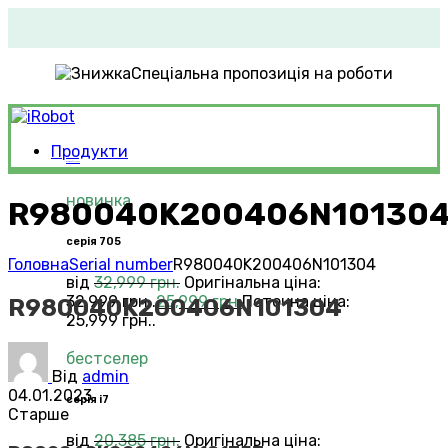
Спеціальна пропозиція на роботи
Продукти
Roomba®
Vacuums
новинка
R980040K200406N10130
серія 705
Головна
Serial number
R980040K200406N101304
від
32,999
грн.
Оригінальна ціна:
32,999 грн..
25,999
грн.
Поточна ціна:
R980040K200406N101304
25,999 грн..
бестселер
Від
admin
04.01.2023
серія i7
Старше
від
20,385
грн.
Оригінальна ціна: