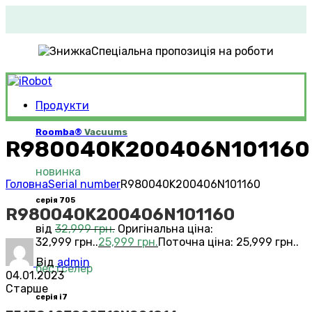
Спеціальна пропозиція на роботи
Продукти
Roomba®
Vacuums
R980040K200406N101160
новинка
Головна
Serial number
R980040K200406N101160
серія 705
R980040K200406N101160
від
32,999
грн.
Оригінальна ціна:
32,999 грн..
25,999
грн.
Поточна ціна: 25,999 грн..
Від
admin
бестселер
04.01.2023
Старше
серія i7