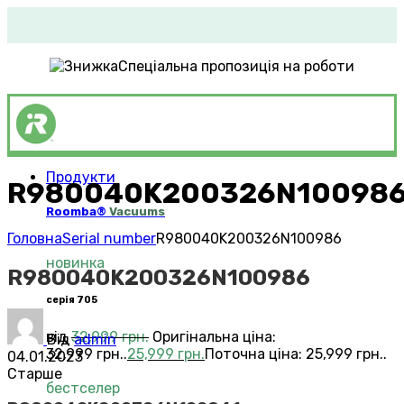
Спеціальна пропозиція на роботи
Продукти
R980040K200326N10098
Roomba®
Vacuums
Головна
Serial number
R980040K200326N100986
новинка
R980040K200326N100986
серія 705
від
32,999
грн.
Оригінальна ціна:
Від
admin
32,999 грн..
25,999
грн.
Поточна ціна: 25,999 грн..
04.01.2023
Старше
бестселер