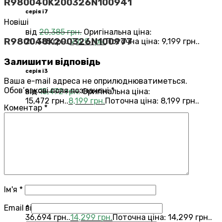
R980040K200326N100941
серія i7
Новіші
від
20,385
грн.
Оригінальна ціна:
R980040K200326N100977
20,385 грн..
9,199
грн.
Поточна ціна: 9,199 грн..
Залишити відповідь
серія i3
Ваша e-mail адреса не оприлюднюватиметься.
Обов’язкові поля позначені
*
від
15,472
грн.
Оригінальна ціна:
15,472 грн..
8,199
грн.
Поточна ціна: 8,199 грн..
Коментар
*
Переглянути всі Roomba®
Combo®
Vacuums and Mops
бестелер
combo j7
Ім'я
*
Email
*
від
36,694
грн.
Оригінальна ціна:
36,694 грн..
14,299
грн.
Поточна ціна: 14,299 грн..