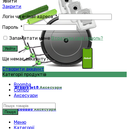
Увійти
Закрити
Логін чи e-mail адреса
*
Пароль
*
Запам'ятати мене
Втратили свій пароль?
Увійти
Ще немає аккаунту?
Створити аккаунт
Категорії продуктів
Roomba
Braava jet®
Аксесуари
Combo
Аксесуари
Scooba®
Аксесуари
Пошук
Меню
Категорії