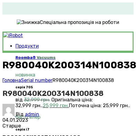
Спеціальна пропозиція на роботи
Продукти
Roomba®
Vacuums
R980040K200314N10083
новинка
Головна
Serial number
R980040K200314N100838
серія 705
R980040K200314N100838
від
32,999
грн.
Оригінальна ціна:
32,999 грн..
25,999
грн.
Поточна ціна: 25,999 грн..
Від
admin
бестселер
04.01.2023
Старше
серія i7