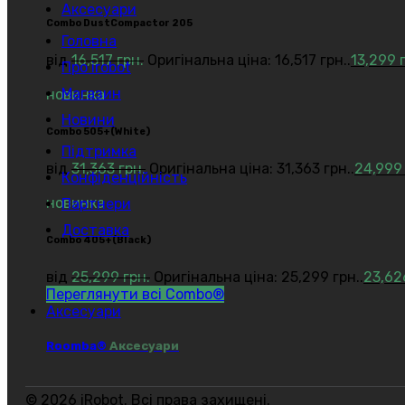
Аксесуари
Combo DustCompactor 205
Головна
від
16,517
грн.
Оригінальна ціна: 16,517 грн..
13,299
Про irobot
Магазин
новинка
Новини
Сombo 505+(White)
Підтримка
від
31,363
грн.
Оригінальна ціна: 31,363 грн..
24,99
Конфіденційність
новинка
Партнери
Доставка
Сombo 405+(Black)
від
25,299
грн.
Оригінальна ціна: 25,299 грн..
23,6
Переглянути всі Combo®
Аксесуари
Roomba®
Аксесуари
© 2026 iRobot. Всі права захищені.