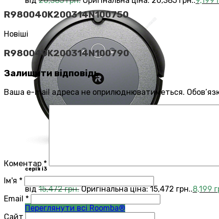
від
20,385
грн.
Оригінальна ціна: 20,385 грн..
9,199
R980040K200314N100750
Новіші
R980040K200314N100790
Залишити відповідь
Ваша e-mail адреса не оприлюднюватиметься.
Обов’яз
Коментар
*
серія i3
Ім'я
*
від
15,472
грн.
Оригінальна ціна: 15,472 грн..
8,199
г
Email
*
Переглянути всі Roomba®
Сайт