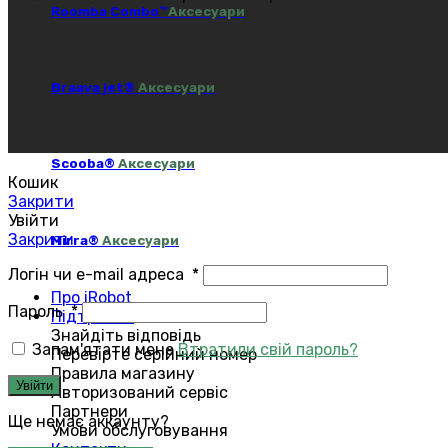
Roomba Combo™
Аксесуари
Braava jet®
Аксесуари
Scooba®
Аксесуари
Кошик
Закрити
Увійти
Закрити
Mirra®
Аксесуари
Логін чи e-mail адреса
*
Про iRobot
Пароль
*
Підтримка
Знайдіть відповідь
Запам'ятати мене
Втратили свій пароль?
Перевірте серійний номер
Правила магазину
Увійти
Авторизований сервіс
Партнери
Ще немає аккаунту?
Умови обслуговування