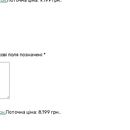
грн.
Поточна ціна: 9,199 грн..
кові поля позначені
*
рн.
Поточна ціна: 8,199 грн..