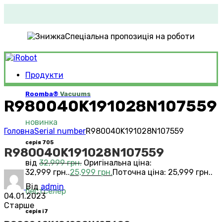
Спеціальна пропозиція на роботи
Продукти
Roomba®
Vacuums
R980040K191028N107559
новинка
Головна
Serial number
R980040K191028N107559
серія 705
R980040K191028N107559
від
32,999
грн.
Оригінальна ціна:
32,999 грн..
25,999
грн.
Поточна ціна: 25,999 грн..
Від
admin
бестселер
04.01.2023
Старше
серія i7