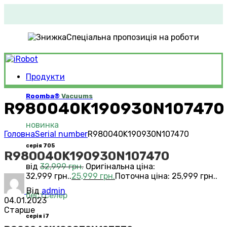
Спеціальна пропозиція на роботи
Продукти
Roomba®
Vacuums
R980040K190930N107470
новинка
Головна
Serial number
R980040K190930N107470
серія 705
R980040K190930N107470
від
32,999
грн.
Оригінальна ціна:
32,999 грн..
25,999
грн.
Поточна ціна: 25,999 грн..
Від
admin
бестселер
04.01.2023
Старше
серія i7