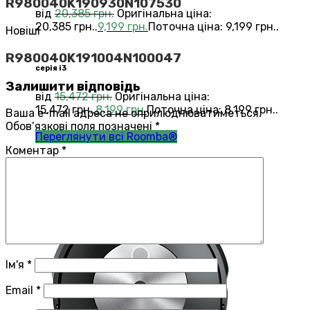
R980040K190930N107530
від
20,385
грн.
Оригінальна ціна:
20,385 грн..
9,199
грн.
Поточна ціна: 9,199 грн..
Новіші
R980040K191004N100047
серія i3
Залишити відповідь
від
15,472
грн.
Оригінальна ціна:
15,472 грн..
8,199
грн.
Поточна ціна: 8,199 грн..
Ваша e-mail адреса не оприлюднюватиметься.
Обов’язкові поля позначені
*
Переглянути всі Roomba®
Коментар
*
Combo®
Vacuums and Mops
Ім'я
*
Email
*