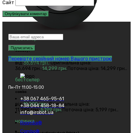
Сайт
бестелер
combo j7
Перевірте серійний номер Вашого пристрою
від
36,694
грн.
Оригінальна ціна:
36,694 грн..
14,299
грн.
Поточна ціна: 14,299 грн..
бестселер
Пн-Пт 11:00-15:00
combo
+38 067 465-95-61
від
11,290
грн.
Оригінальна ціна:
+38 044 458-18-84
11,290 грн..
5,199
грн.
Поточна ціна: 5,199 грн..
info@irobot.ua
новинка
Roomba®
Combo®