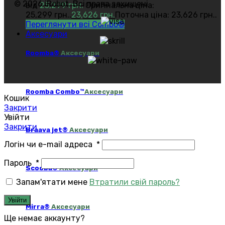
© 2026 iRobot. Всі права захищені.
від
25,299
грн.
Оригінальна ціна:
25,299 грн..
23,626
грн.
Поточна ціна: 23,626 грн..
Переглянути всі Combo®
Аксесуари
Roomba®
Аксесуари
Roomba Combo™
Аксесуари
Кошик
Закрити
Увійти
Закрити
Braava jet®
Аксесуари
Логін чи e-mail адреса
*
Пароль
*
Scooba®
Аксесуари
Запам'ятати мене
Втратили свій пароль?
Увійти
Mirra®
Аксесуари
Ще немає аккаунту?