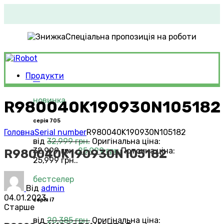
Спеціальна пропозиція на роботи
Продукти
Roomba®
Vacuums
новинка
R980040K190930N105182
серія 705
Головна
Serial number
R980040K190930N105182
від
32,999
грн.
Оригінальна ціна:
32,999 грн..
25,999
грн.
Поточна ціна:
R980040K190930N105182
25,999 грн..
бестселер
Від
admin
04.01.2023
серія i7
Старше
від
20,385
грн.
Оригінальна ціна: