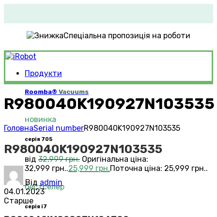
Спеціальна пропозиція на роботи
Продукти
Roomba®
Vacuums
R980040K190927N103535
новинка
Головна
Serial number
R980040K190927N103535
серія 705
R980040K190927N103535
від
32,999
грн.
Оригінальна ціна:
32,999 грн..
25,999
грн.
Поточна ціна: 25,999 грн..
Від
admin
бестселер
04.01.2023
Старше
серія i7