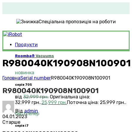
Спеціальна пропозиція на роботи
Продукти
Roomba®
Vacuums
R980040K190908N100901
новинка
Головна
Serial number
R980040K190908N100901
серія 705
R980040K190908N100901
від
32,999
грн.
Оригінальна ціна:
32,999 грн..
25,999
грн.
Поточна ціна: 25,999 грн..
Від
admin
бестселер
04.01.2023
Старше
серія i7