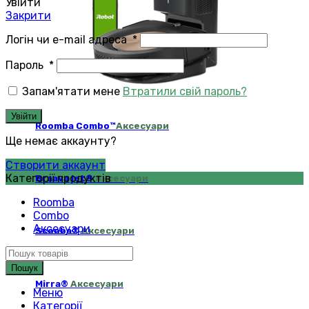
Увійти
Закрити
Логін чи e-mail адреса
*
Пароль
*
Запам'ятати мене
Втратили свій пароль?
Увійти
Roomba Combo™
Аксесуари
Ще немає аккаунту?
Створити аккаунт
Категорії продуктів
Braava jet®
Аксесуари
Roomba
Combo
Аксесуари
Scooba®
Аксесуари
Пошук
Mirra®
Аксесуари
Меню
Категорії