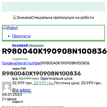
Спеціальна пропозиція на роботи
Продукти
Roomba®
Vacuums
R980040K190908N100836
новинка
Головна
Serial number
R980040K190908N100836
серія 705
R980040K190908N100836
від
32,999
грн.
Оригінальна ціна:
32,999 грн..
25,999
грн.
Поточна ціна: 25,999 грн..
Від
admin
бестселер
04.01.2023
Старше
серія i7