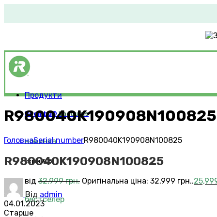
Продукти
R980040K190908N100825
Roomba®
Vacuums
Головна
Serial number
R980040K190908N100825
новинка
R980040K190908N100825
серія 705
від
32,999
грн.
Оригінальна ціна: 32,999 грн..
25,99
Від
admin
бестселер
04.01.2023
Старше