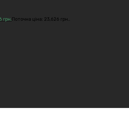
26
грн.
Поточна ціна: 23,626 грн..