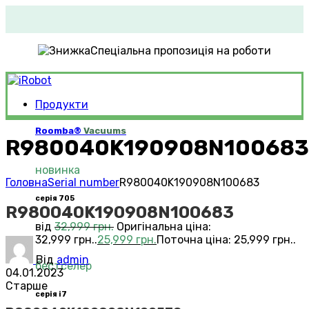
Спеціальна пропозиція на роботи
Продукти
Roomba®
Vacuums
R980040K190908N100683
новинка
Головна
Serial number
R980040K190908N100683
серія 705
R980040K190908N100683
від
32,999
грн.
Оригінальна ціна:
32,999 грн..
25,999
грн.
Поточна ціна: 25,999 грн..
Від
admin
бестселер
04.01.2023
Старше
серія i7