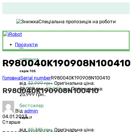
Спеціальна пропозиція на роботи
Продукти
Roomba®
Vacuums
новинка
R980040K190908N100410
серія 705
Головна
Serial number
R980040K190908N100410
від
32,999
грн.
Оригінальна ціна:
32,999 грн..
25,999
грн.
Поточна ціна:
R980040K190908N100410
25,999 грн..
бестселер
Від
admin
04.01.2023
серія i7
Старше
від
20,385
грн.
Оригінальна ціна: