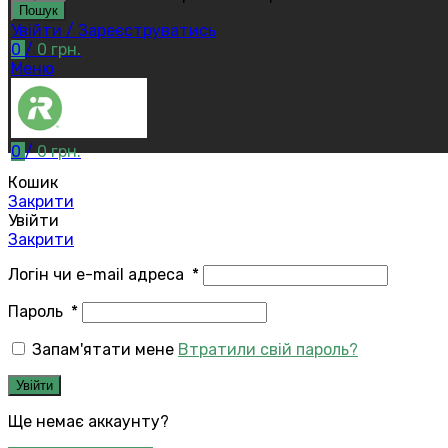
Пошук
Увійти / Зареєструватись
0
/
0
грн.
Меню
0
/
0
грн.
Кошик
Закрити
Увійти
Закрити
Логін чи e-mail адреса
*
Пароль
*
Запам'ятати мене
Втратили свій пароль?
Увійти
Ще немає аккаунту?