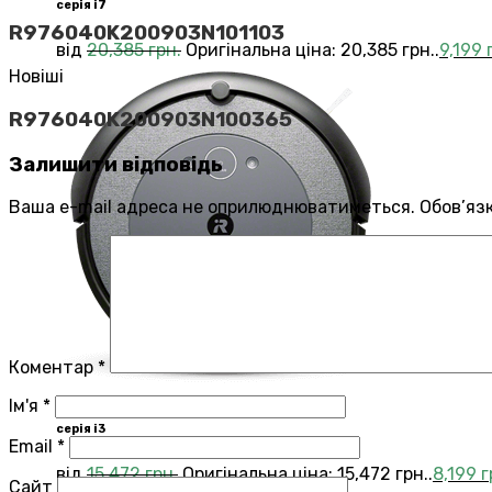
серія i7
R976040K200903N101103
від
20,385
грн.
Оригінальна ціна: 20,385 грн..
9,199
Новіші
R976040K200903N100365
Залишити відповідь
Ваша e-mail адреса не оприлюднюватиметься.
Обов’яз
Коментар
*
Ім'я
*
серія i3
Email
*
від
15,472
грн.
Оригінальна ціна: 15,472 грн..
8,199
г
Сайт