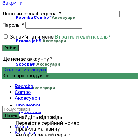
Закрити
Логін чи e-mail адреса
*
Roomba Combo™
Аксесуари
Пароль
*
Запам'ятати мене
Втратили свій пароль?
Braava jet®
Аксесуари
Увійти
Ще немає аккаунту?
Scooba®
Аксесуари
Створити аккаунт
Категорії продуктів
Roomba
Mirra®
Аксесуари
Combo
Аксесуари
Про iRobot
Підтримка
Пошук
Знайдіть відповідь
Перевірте серійний номер
Меню
Правила магазину
Категорії
Авторизований сервіс