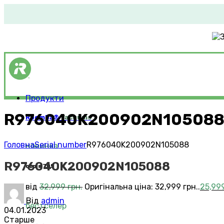
Продукти
R976040K200902N10508
Roomba®
Vacuums
Головна
Serial number
R976040K200902N105088
новинка
R976040K200902N105088
серія 705
від
32,999
грн.
Оригінальна ціна: 32,999 грн..
25,99
Від
admin
бестселер
04.01.2023
Старше