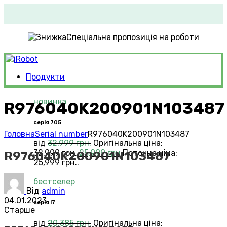
Спеціальна пропозиція на роботи
Продукти
Roomba®
Vacuums
новинка
R976040K200901N103487
серія 705
Головна
Serial number
R976040K200901N103487
від
32,999
грн.
Оригінальна ціна:
32,999 грн..
25,999
грн.
Поточна ціна:
R976040K200901N103487
25,999 грн..
бестселер
Від
admin
04.01.2023
серія i7
Старше
від
20,385
грн.
Оригінальна ціна: