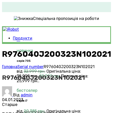
Спеціальна пропозиція на роботи
Продукти
Roomba®
Vacuums
новинка
R976040J200323N102021
серія 705
Головна
Serial number
R976040J200323N102021
від
32,999
грн.
Оригінальна ціна:
32,999 грн..
25,999
грн.
Поточна ціна:
R976040J200323N102021
25,999 грн..
бестселер
Від
admin
04.01.2023
серія i7
Старше
від
20,385
грн.
Оригінальна ціна: